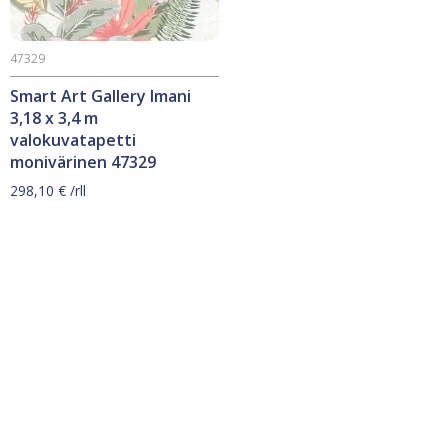
47329
Smart Art Gallery Imani
3,18 x 3,4 m
valokuvatapetti
monivärinen 47329
298,10
€
/rll