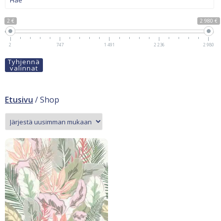
2 €
2 980 €
2
747
1 491
2 236
2 980
Tyhjennä
valinnat
Etusivu
/ Shop