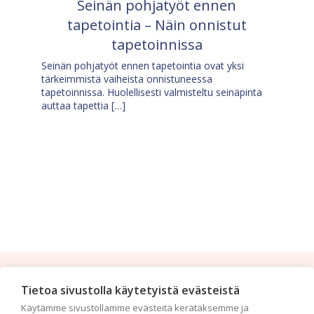
Seinän pohjatyöt ennen
tapetointia – Näin onnistut
tapetoinnissa
Seinän pohjatyöt ennen tapetointia ovat yksi
tärkeimmistä vaiheista onnistuneessa
tapetoinnissa. Huolellisesti valmisteltu seinäpinta
auttaa tapettia […]
Tilaa uutiskirje
Tietoa sivustolla käytetyistä evästeistä
Käytämme sivustollamme evästeitä kerätäksemme ja