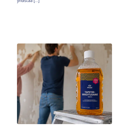
yhdistää […]