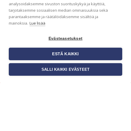
analysoidaksemme sivuston suorituskykyä ja käyttöä,
Haluaisitko nähdä uusimmat tapettimallistot heti
tarjotaksemme sosiaalisen median ominaisuuksia sekä
ensimmäisenä? Naputtele tiedot alas niin
parantaaksemme ja räätälöidäksemme sisältöä ja
pidämme sinut ajantasalla.
mainoksia.
Lue lisää
Evästeasetukset
ESTÄ KAIKKI
SALLI KAIKKI EVÄSTEET
c/o Suomen AM-Markkinointi Oy
Olemme kotimaisten tapettimarkkinoiden
edelläkävijänä ja tuomme kansainväliset
sisustus- ja tapettitrendit suomalaisiin koteihin.