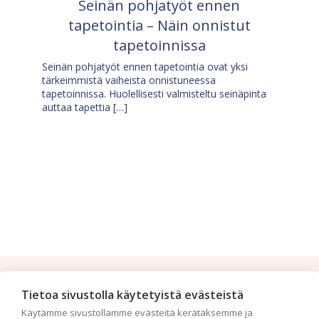
Seinän pohjatyöt ennen
tapetointia – Näin onnistut
tapetoinnissa
Seinän pohjatyöt ennen tapetointia ovat yksi
tärkeimmistä vaiheista onnistuneessa
tapetoinnissa. Huolellisesti valmisteltu seinäpinta
auttaa tapettia […]
Tilaa uutiskirje
Tietoa sivustolla käytetyistä evästeistä
Käytämme sivustollamme evästeitä kerätäksemme ja