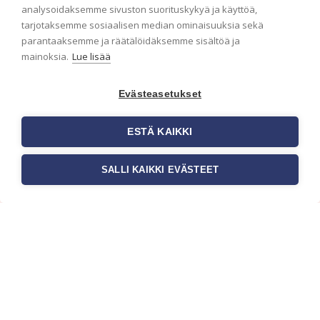
analysoidaksemme sivuston suorituskykyä ja käyttöä,
Haluaisitko nähdä uusimmat tapettimallistot heti
tarjotaksemme sosiaalisen median ominaisuuksia sekä
ensimmäisenä? Naputtele tiedot alas niin
parantaaksemme ja räätälöidäksemme sisältöä ja
pidämme sinut ajantasalla.
mainoksia.
Lue lisää
Evästeasetukset
ESTÄ KAIKKI
SALLI KAIKKI EVÄSTEET
c/o Suomen AM-Markkinointi Oy
Olemme kotimaisten tapettimarkkinoiden
edelläkävijänä ja tuomme kansainväliset
sisustus- ja tapettitrendit suomalaisiin koteihin.