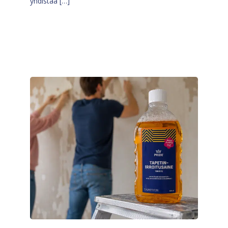
yhdistää […]