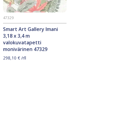
47329
Smart Art Gallery Imani
3,18 x 3,4 m
valokuvatapetti
monivärinen 47329
298,10
€
/rll