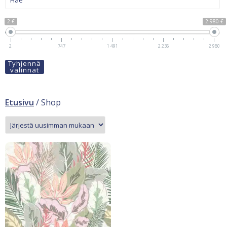
2 €
2 980 €
2
747
1 491
2 236
2 980
Tyhjennä
valinnat
Etusivu
/ Shop