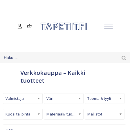
Verkkokauppa – Kaikki
tuotteet
Valmistaja
Väri
Teema & tyyli
Kuosi tai pinta
Materiaali/ tuotetyyppi
Mallistot