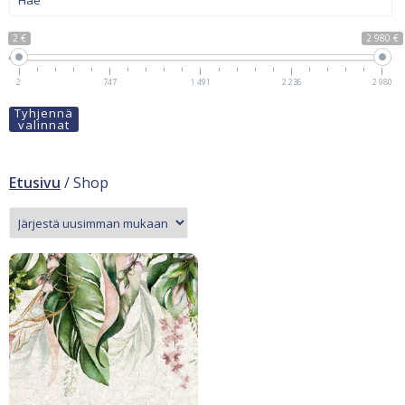
2 €
2 980 €
2
747
1 491
2 236
2 980
Tyhjennä
valinnat
Etusivu
/ Shop