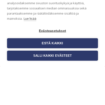
analysoidaksemme sivuston suorituskykyä ja käyttöä,
Haluaisitko nähdä uusimmat tapettimallistot heti
tarjotaksemme sosiaalisen median ominaisuuksia sekä
ensimmäisenä? Naputtele tiedot alas niin
parantaaksemme ja räätälöidäksemme sisältöä ja
pidämme sinut ajantasalla.
mainoksia.
Lue lisää
Evästeasetukset
ESTÄ KAIKKI
SALLI KAIKKI EVÄSTEET
c/o Suomen AM-Markkinointi Oy
Olemme kotimaisten tapettimarkkinoiden
edelläkävijänä ja tuomme kansainväliset
sisustus- ja tapettitrendit suomalaisiin koteihin.