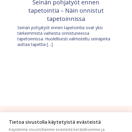
Seinän pohjatyöt ennen
tapetointia – Näin onnistut
tapetoinnissa
Seinän pohjatyöt ennen tapetointia ovat yksi
tärkeimmistä vaiheista onnistuneessa
tapetoinnissa. Huolellisesti valmisteltu seinäpinta
auttaa tapettia […]
Tilaa uutiskirje
Tietoa sivustolla käytetyistä evästeistä
Käytämme sivustollamme evästeitä kerätäksemme ja