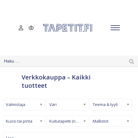
Verkkokauppa – Kaikki
tuotteet
Valmistaja
Väri
Teema & tyyli
Kuosi tai pinta
Kuitutapetti (non-woven)
Mallistot