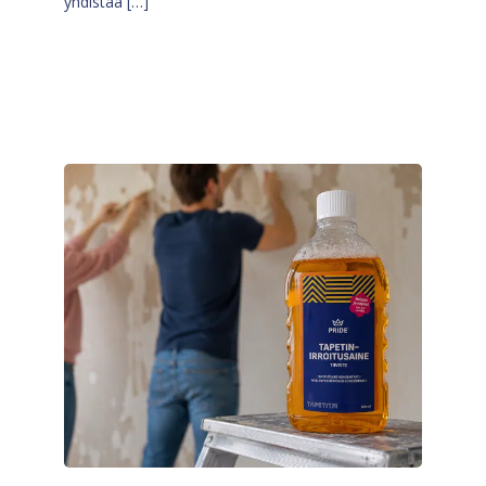
yhdistää […]