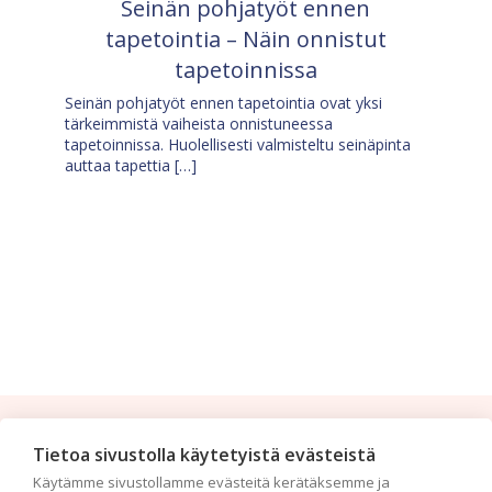
Seinän pohjatyöt ennen
tapetointia – Näin onnistut
tapetoinnissa
Seinän pohjatyöt ennen tapetointia ovat yksi
tärkeimmistä vaiheista onnistuneessa
tapetoinnissa. Huolellisesti valmisteltu seinäpinta
auttaa tapettia […]
Tilaa uutiskirje
Tietoa sivustolla käytetyistä evästeistä
Käytämme sivustollamme evästeitä kerätäksemme ja