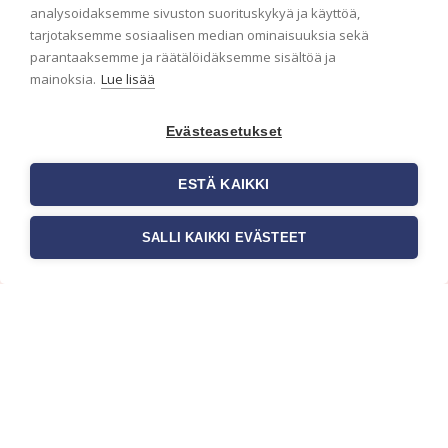
analysoidaksemme sivuston suorituskykyä ja käyttöä,
Haluaisitko nähdä uusimmat tapettimallistot heti
tarjotaksemme sosiaalisen median ominaisuuksia sekä
ensimmäisenä? Naputtele tiedot alas niin
parantaaksemme ja räätälöidäksemme sisältöä ja
pidämme sinut ajantasalla.
mainoksia.
Lue lisää
Evästeasetukset
ESTÄ KAIKKI
SALLI KAIKKI EVÄSTEET
c/o Suomen AM-Markkinointi Oy
Olemme kotimaisten tapettimarkkinoiden
edelläkävijänä ja tuomme kansainväliset
sisustus- ja tapettitrendit suomalaisiin koteihin.