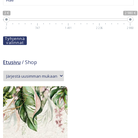
2 €
2 980 €
2
747
1 491
2 236
2 980
Tyhjennä
valinnat
Etusivu
/ Shop