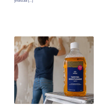
yhdistää […]