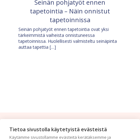
Seinän pohjatyöt ennen
tapetointia – Näin onnistut
tapetoinnissa
Seinän pohjatyöt ennen tapetointia ovat yksi
tärkeimmistä vaiheista onnistuneessa
tapetoinnissa. Huolellisesti valmisteltu seinäpinta
auttaa tapettia […]
Tilaa uutiskirje
Tietoa sivustolla käytetyistä evästeistä
Käytämme sivustollamme evästeitä kerätäksemme ja