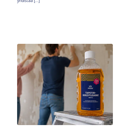
yhdistää […]