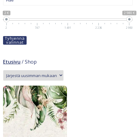
2 €
2 980 €
2
747
1 491
2 236
2 980
Tyhjennä
valinnat
Etusivu
/ Shop