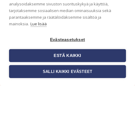
analysoidaksemme sivuston suorituskykyä ja käyttöä,
Haluaisitko nähdä uusimmat tapettimallistot heti
tarjotaksemme sosiaalisen median ominaisuuksia sekä
ensimmäisenä? Naputtele tiedot alas niin
parantaaksemme ja räätälöidäksemme sisältöä ja
pidämme sinut ajantasalla.
mainoksia.
Lue lisää
Evästeasetukset
ESTÄ KAIKKI
SALLI KAIKKI EVÄSTEET
c/o Suomen AM-Markkinointi Oy
Olemme kotimaisten tapettimarkkinoiden
edelläkävijänä ja tuomme kansainväliset
sisustus- ja tapettitrendit suomalaisiin koteihin.