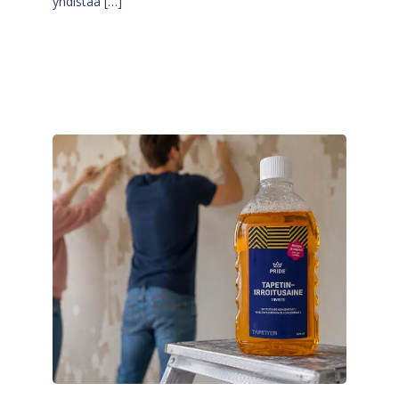
yhdistää […]