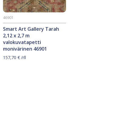
46901
Smart Art Gallery Tarah
2,12 x 2,7 m
valokuvatapetti
monivärinen 46901
157,70
€
/rll