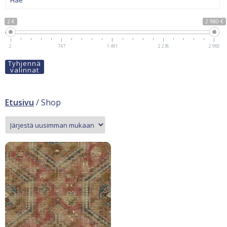
2 €
2 980 €
2
747
1 491
2 236
2 980
Tyhjennä
valinnat
Etusivu
/ Shop