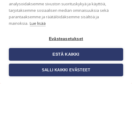
analysoidaksemme sivuston suorituskykyä ja käyttöä,
Haluaisitko nähdä uusimmat tapettimallistot heti
tarjotaksemme sosiaalisen median ominaisuuksia sekä
ensimmäisenä? Naputtele tiedot alas niin
parantaaksemme ja räätälöidäksemme sisältöä ja
pidämme sinut ajantasalla.
mainoksia.
Lue lisää
Evästeasetukset
ESTÄ KAIKKI
SALLI KAIKKI EVÄSTEET
c/o Suomen AM-Markkinointi Oy
Olemme kotimaisten tapettimarkkinoiden
edelläkävijänä ja tuomme kansainväliset
sisustus- ja tapettitrendit suomalaisiin koteihin.