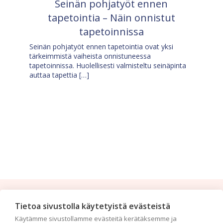
Seinän pohjatyöt ennen
tapetointia – Näin onnistut
tapetoinnissa
Seinän pohjatyöt ennen tapetointia ovat yksi
tärkeimmistä vaiheista onnistuneessa
tapetoinnissa. Huolellisesti valmisteltu seinäpinta
auttaa tapettia […]
Tilaa uutiskirje
Tietoa sivustolla käytetyistä evästeistä
Käytämme sivustollamme evästeitä kerätäksemme ja