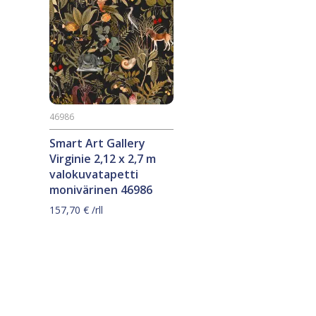
46986
Smart Art Gallery
Virginie 2,12 x 2,7 m
valokuvatapetti
monivärinen 46986
157,70
€
/rll