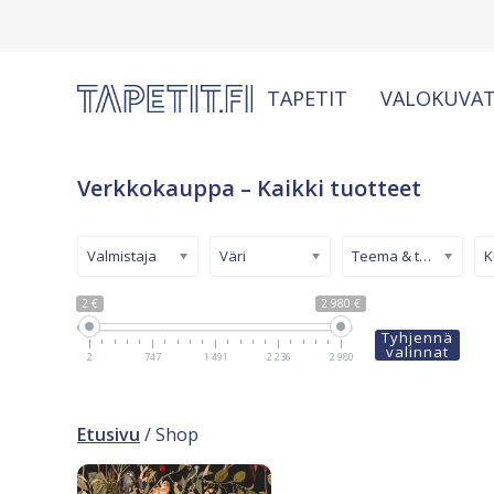
TAPETIT
VALOKUVAT
Verkkokauppa – Kaikki tuotteet
Valmistaja
Väri
Teema & tyyli
2 €
2 980 €
Tyhjennä
valinnat
2
747
1 491
2 236
2 980
Etusivu
/ Shop