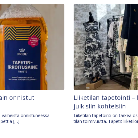
äin onnistut
Liiketilan tapetointi – 
julkisiin kohteisiin
ä vaiheista onnistuneessa
Liiketilan tapetointi on tärkeä 
apettia […]
tilan toimivuutta. Tapetit liiketilo