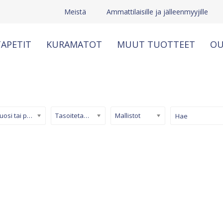
Meistä
Ammattilaisille ja jälleenmyyjille
APETIT
KURAMATOT
MUUT TUOTTEET
OU
Kuosi tai pinta
Tasoitetapetti
Mallistot