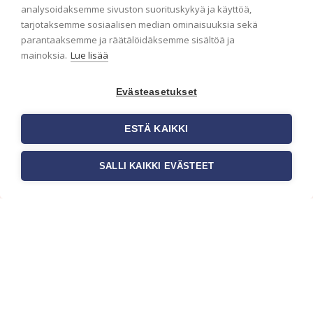
analysoidaksemme sivuston suorituskykyä ja käyttöä,
Haluaisitko nähdä uusimmat tapettimallistot heti
tarjotaksemme sosiaalisen median ominaisuuksia sekä
ensimmäisenä? Naputtele tiedot alas niin
parantaaksemme ja räätälöidäksemme sisältöä ja
pidämme sinut ajantasalla.
mainoksia.
Lue lisää
Evästeasetukset
ESTÄ KAIKKI
SALLI KAIKKI EVÄSTEET
c/o Suomen AM-Markkinointi Oy
Olemme kotimaisten tapettimarkkinoiden
edelläkävijänä ja tuomme kansainväliset
sisustus- ja tapettitrendit suomalaisiin koteihin.