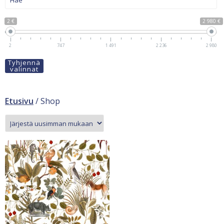
2 €
2 980 €
2
747
1 491
2 236
2 980
Tyhjennä
valinnat
Etusivu
/ Shop