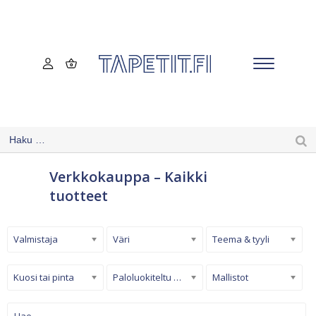
Verkkokauppa – Kaikki
tuotteet
Valmistaja
Väri
Teema & tyyli
Kuosi tai pinta
Paloluokiteltu tapetti
Mallistot