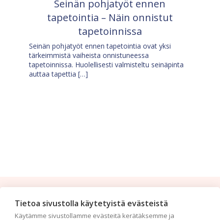
Seinän pohjatyöt ennen
tapetointia – Näin onnistut
tapetoinnissa
Seinän pohjatyöt ennen tapetointia ovat yksi
tärkeimmistä vaiheista onnistuneessa
tapetoinnissa. Huolellisesti valmisteltu seinäpinta
auttaa tapettia […]
Tilaa uutiskirje
Tietoa sivustolla käytetyistä evästeistä
Käytämme sivustollamme evästeitä kerätäksemme ja