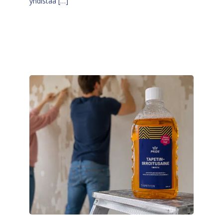
yhdistää […]