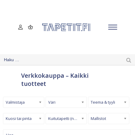
Verkkokauppa – Kaikki
tuotteet
Valmistaja
Väri
Teema & tyyli
Kuosi tai pinta
Kuitutapetti (non-woven)
Mallistot