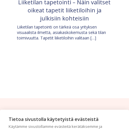
Liiketilan tapetointi – Näin valitset
oikeat tapetit liiketiloihin ja
julkisiin kohteisiin
Liiketilan tapetointi on tärkeä osa yrityksen
visuaalista ilmettä, asiakaskokemusta sekä tilan
toimivuutta. Tapetit liiketiloihin valitaan […]
Tilaa uutiskirje
Tietoa sivustolla käytetyistä evästeistä
Käytämme sivustollamme evästeitä kerätäksemme ja
Haluaisitko nähdä uusimmat tapettimallistot heti