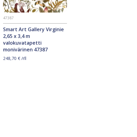
47387
Smart Art Gallery Virginie
2,65 x 3,4 m
valokuvatapetti
monivärinen 47387
248,70
€
/rll