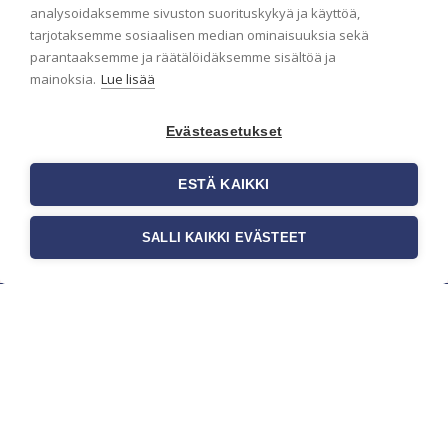
analysoidaksemme sivuston suorituskykyä ja käyttöä,
ensimmäisenä? Naputtele tiedot alas niin
tarjotaksemme sosiaalisen median ominaisuuksia sekä
pidämme sinut ajantasalla.
parantaaksemme ja räätälöidäksemme sisältöä ja
mainoksia.
Lue lisää
Evästeasetukset
ESTÄ KAIKKI
SALLI KAIKKI EVÄSTEET
c/o Suomen AM-Markkinointi Oy
Olemme kotimaisten tapettimarkkinoiden
edelläkävijänä ja tuomme kansainväliset
sisustus- ja tapettitrendit suomalaisiin koteihin.
Etsimme jatkuvasti uusia ideoita, inspiraatiota ja