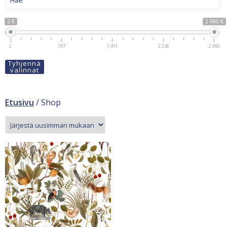
2 €
2 980 €
2
747
1 491
2 236
2 980
Tyhjennä
valinnat
Etusivu
/ Shop