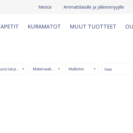
Meistä
Ammattilaisille ja jälleenmyyjille
APETIT
KURAMATOT
MUUT TUOTTEET
OU
Kuosi tai pinta
Materiaali/ tuotetyyppi
Mallistot