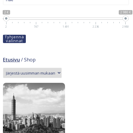
2 €
2 980 €
2
747
1 491
2 236
2 980
Tyhjennä
valinnat
Etusivu
/ Shop