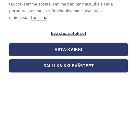
ensimmäisenä? Naputtele tiedot alas niin
tarjotaksemme sosiaalisen median ominaisuuksia sekä
pidämme sinut ajantasalla.
parantaaksemme ja räätälöidäksemme sisältöä ja
mainoksia.
Lue lisää
Evästeasetukset
ESTÄ KAIKKI
SALLI KAIKKI EVÄSTEET
c/o Suomen AM-Markkinointi Oy
Olemme kotimaisten tapettimarkkinoiden
edelläkävijänä ja tuomme kansainväliset
sisustus- ja tapettitrendit suomalaisiin koteihin.
Etsimme jatkuvasti uusia ideoita, inspiraatiota ja