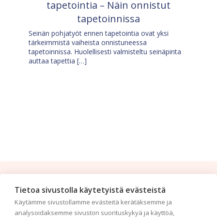
tapetointia – Näin onnistut
tapetoinnissa
Seinän pohjatyöt ennen tapetointia ovat yksi
tärkeimmistä vaiheista onnistuneessa
tapetoinnissa. Huolellisesti valmisteltu seinäpinta
auttaa tapettia […]
Tilaa uutiskirje
Tietoa sivustolla käytetyistä evästeistä
Käytämme sivustollamme evästeitä kerätäksemme ja
Haluaisitko nähdä uusimmat tapettimallistot heti
analysoidaksemme sivuston suorituskykyä ja käyttöä,