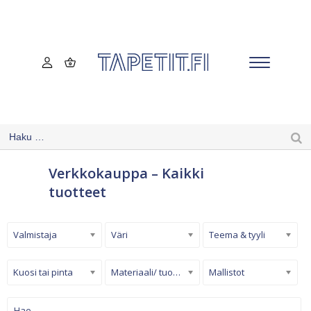
Verkkokauppa – Kaikki
tuotteet
Valmistaja
Väri
Teema & tyyli
Kuosi tai pinta
Materiaali/ tuotetyyppi
Mallistot