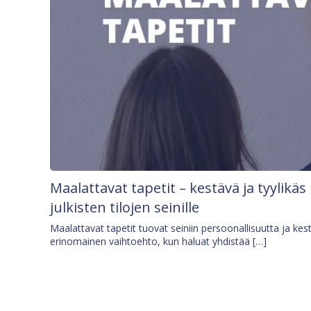
Maalattavat tapetit – kestävä ja tyylikäs
julkisten tilojen seinille
Maalattavat tapetit tuovat seiniin persoonallisuutta ja kes
erinomainen vaihtoehto, kun haluat yhdistää […]