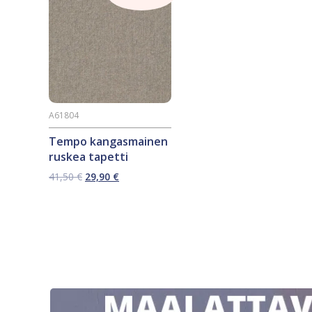
A61804
Tempo kangasmainen
ruskea tapetti
Alkuperäinen
Nykyinen
41,50
€
29,90
€
hinta
hinta
oli:
on:
41,50 €.
29,90 €.