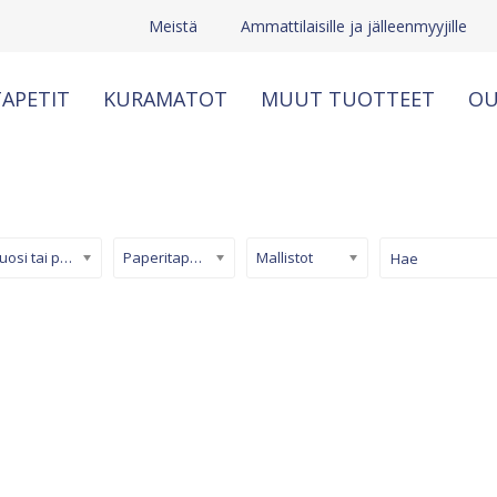
Meistä
Ammattilaisille ja jälleenmyyjille
APETIT
KURAMATOT
MUUT TUOTTEET
OU
Kuosi tai pinta
Paperitapetti
Mallistot