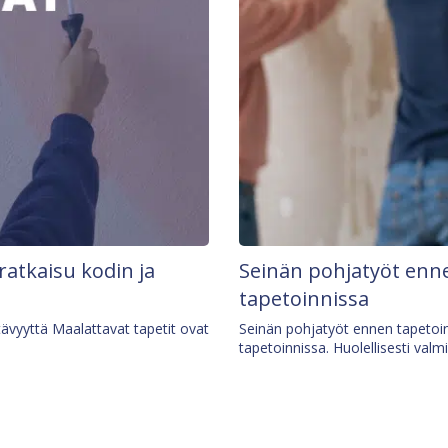
 ratkaisu kodin ja
Seinän pohjatyöt enne
tapetoinnissa
tävyyttä Maalattavat tapetit ovat
Seinän pohjatyöt ennen tapetoin
tapetoinnissa. Huolellisesti valm