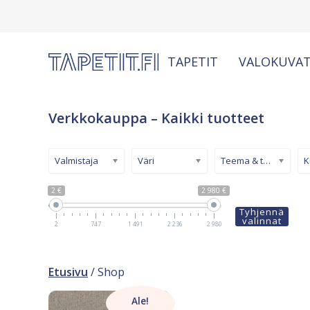
TAPETIT
VALOKUVAT
Verkkokauppa – Kaikki tuotteet
Valmistaja
Väri
Teema & tyyli
2 €
2 980 €
Tyhjennä
valinnat
2
747
1 491
2 236
2 980
Etusivu
/ Shop
Ale!