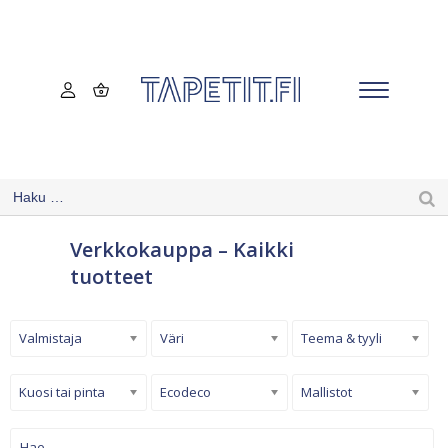
Verkkokauppa – Kaikki
tuotteet
Valmistaja
Väri
Teema & tyyli
Kuosi tai pinta
Ecodeco
Mallistot