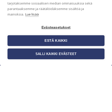
pidämme sinut ajantasalla.
tarjotaksemme sosiaalisen median ominaisuuksia sekä
parantaaksemme ja räätälöidäksemme sisältöä ja
mainoksia.
Lue lisää
Evästeasetukset
ESTÄ KAIKKI
SALLI KAIKKI EVÄSTEET
c/o Suomen AM-Markkinointi Oy
Olemme kotimaisten tapettimarkkinoiden
edelläkävijänä ja tuomme kansainväliset
sisustus- ja tapettitrendit suomalaisiin koteihin.
Etsimme jatkuvasti uusia ideoita, inspiraatiota ja
trendejä kansainvälisiltä markkinoilta.