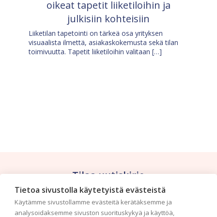
oikeat tapetit liiketiloihin ja
julkisiin kohteisiin
Liiketilan tapetointi on tärkeä osa yrityksen
visuaalista ilmettä, asiakaskokemusta sekä tilan
toimivuutta. Tapetit liiketiloihin valitaan […]
Tilaa uutiskirje
Tietoa sivustolla käytetyistä evästeistä
Haluaisitko nähdä uusimmat tapettimallistot heti
Käytämme sivustollamme evästeitä kerätäksemme ja
ensimmäisenä? Naputtele tiedot alas niin
analysoidaksemme sivuston suorituskykyä ja käyttöä,