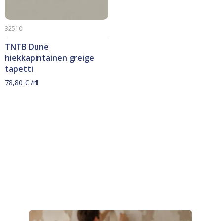
32510
TNTB Dune
hiekkapintainen greige
tapetti
78,80
€
/rll