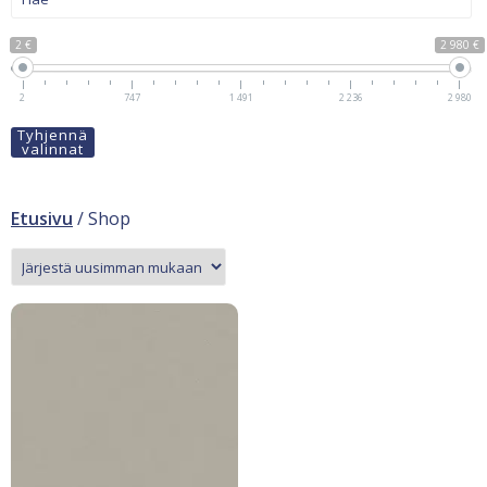
2 €
2 980 €
2
747
1 491
2 236
2 980
Tyhjennä
valinnat
Etusivu
/ Shop