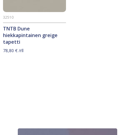
32510
TNTB Dune
hiekkapintainen greige
tapetti
78,80
€
/rll