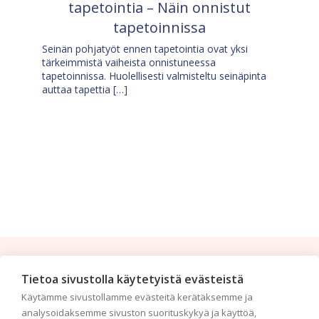
tapetointia – Näin onnistut
tapetoinnissa
Seinän pohjatyöt ennen tapetointia ovat yksi
tärkeimmistä vaiheista onnistuneessa
tapetoinnissa. Huolellisesti valmisteltu seinäpinta
auttaa tapettia […]
Tilaa uutiskirje
Tietoa sivustolla käytetyistä evästeistä
Käytämme sivustollamme evästeitä kerätäksemme ja
Haluaisitko nähdä uusimmat tapettimallistot heti
analysoidaksemme sivuston suorituskykyä ja käyttöä,