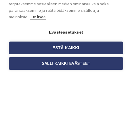
ensimmäisenä? Naputtele tiedot alas niin
tarjotaksemme sosiaalisen median ominaisuuksia sekä
pidämme sinut ajantasalla.
parantaaksemme ja räätälöidäksemme sisältöä ja
mainoksia.
Lue lisää
Evästeasetukset
ESTÄ KAIKKI
SALLI KAIKKI EVÄSTEET
c/o Suomen AM-Markkinointi Oy
Olemme kotimaisten tapettimarkkinoiden
edelläkävijänä ja tuomme kansainväliset
sisustus- ja tapettitrendit suomalaisiin koteihin.
Etsimme jatkuvasti uusia ideoita, inspiraatiota ja