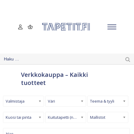
Verkkokauppa – Kaikki
tuotteet
Valmistaja
Väri
Teema & tyyli
Kuosi tai pinta
Kuitutapetti (non-woven)
Mallistot