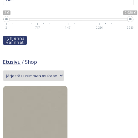
2 €
2 980 €
2
747
1 491
2 236
2 980
Tyhjennä
valinnat
Etusivu
/ Shop