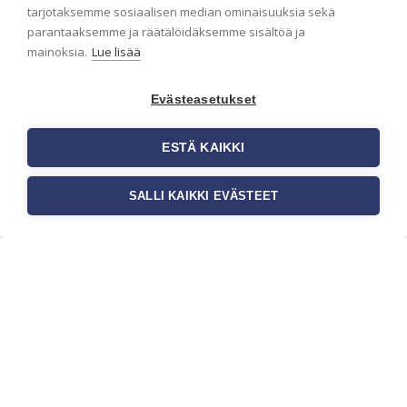
ensimmäisenä? Naputtele tiedot alas niin
tarjotaksemme sosiaalisen median ominaisuuksia sekä
pidämme sinut ajantasalla.
parantaaksemme ja räätälöidäksemme sisältöä ja
mainoksia.
Lue lisää
Evästeasetukset
ESTÄ KAIKKI
SALLI KAIKKI EVÄSTEET
c/o Suomen AM-Markkinointi Oy
Olemme kotimaisten tapettimarkkinoiden
edelläkävijänä ja tuomme kansainväliset
sisustus- ja tapettitrendit suomalaisiin koteihin.
Etsimme jatkuvasti uusia ideoita, inspiraatiota ja