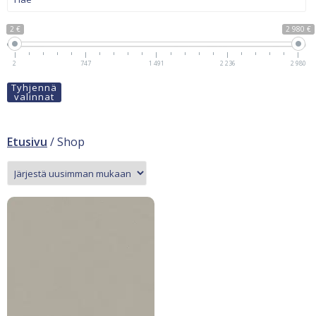
2 €
2 980 €
2
747
1 491
2 236
2 980
Tyhjennä
valinnat
Etusivu
/ Shop