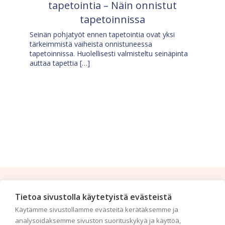
tapetointia – Näin onnistut
tapetoinnissa
Seinän pohjatyöt ennen tapetointia ovat yksi
tärkeimmistä vaiheista onnistuneessa
tapetoinnissa. Huolellisesti valmisteltu seinäpinta
auttaa tapettia […]
Tilaa uutiskirje
Tietoa sivustolla käytetyistä evästeistä
Käytämme sivustollamme evästeitä kerätäksemme ja
Haluaisitko nähdä uusimmat tapettimallistot heti
analysoidaksemme sivuston suorituskykyä ja käyttöä,