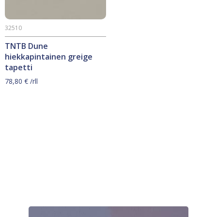
32510
TNTB Dune
hiekkapintainen greige
tapetti
78,80
€
/rll