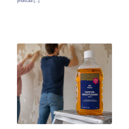
yhdistää […]