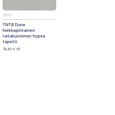
32515
TNTB Dune
hiekkapintainen
raitakuvioinen hopea
tapetti
78,80
€
/rll