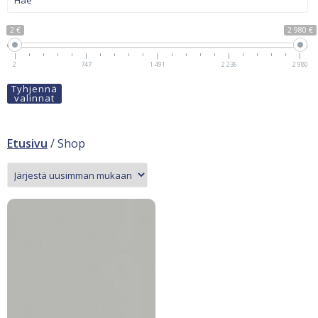
2 €
2 980 €
2
747
1 491
2 236
2 980
Tyhjennä
valinnat
Etusivu
/ Shop