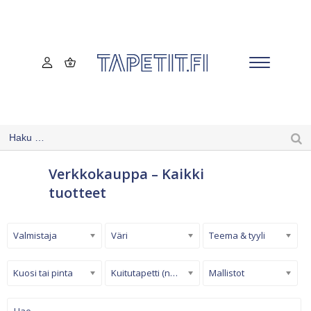
Verkkokauppa – Kaikki
tuotteet
Valmistaja
Väri
Teema & tyyli
Kuosi tai pinta
Kuitutapetti (non-woven)
Mallistot