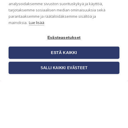
analysoidaksemme sivuston suorituskykyä ja käyttöä,
Haluaisitko nähdä uusimmat tapettimallistot heti
tarjotaksemme sosiaalisen median ominaisuuksia sekä
ensimmäisenä? Naputtele tiedot alas niin
parantaaksemme ja räätälöidäksemme sisältöä ja
pidämme sinut ajantasalla.
mainoksia.
Lue lisää
Evästeasetukset
ESTÄ KAIKKI
SALLI KAIKKI EVÄSTEET
c/o Suomen AM-Markkinointi Oy
Olemme kotimaisten tapettimarkkinoiden
edelläkävijänä ja tuomme kansainväliset
sisustus- ja tapettitrendit suomalaisiin koteihin.