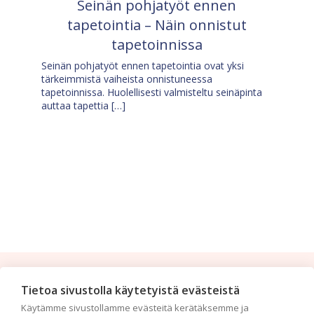
Seinän pohjatyöt ennen
tapetointia – Näin onnistut
tapetoinnissa
Seinän pohjatyöt ennen tapetointia ovat yksi
tärkeimmistä vaiheista onnistuneessa
tapetoinnissa. Huolellisesti valmisteltu seinäpinta
auttaa tapettia […]
Tilaa uutiskirje
Tietoa sivustolla käytetyistä evästeistä
Käytämme sivustollamme evästeitä kerätäksemme ja