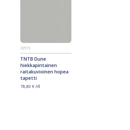
32515
TNTB Dune
hiekkapintainen
raitakuvioinen hopea
tapetti
78,80
€
/rll