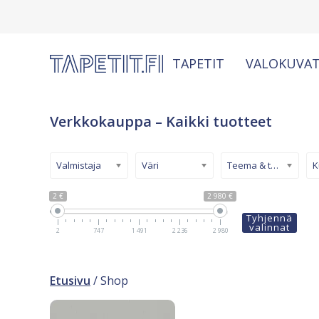
TAPETIT
VALOKUVAT
Verkkokauppa – Kaikki tuotteet
Valmistaja
Väri
Teema & tyyli
2 €
2 980 €
Tyhjennä
valinnat
2
747
1 491
2 236
2 980
Etusivu
/ Shop