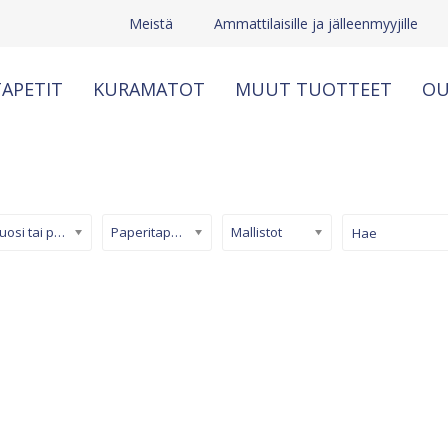
Meistä
Ammattilaisille ja jälleenmyyjille
APETIT
KURAMATOT
MUUT TUOTTEET
OU
Kuosi tai pinta
Paperitapetti
Mallistot