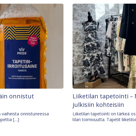
äin onnistut
Liiketilan tapetointi – 
julkisiin kohteisiin
ä vaiheista onnistuneessa
Liiketilan tapetointi on tärkeä 
apettia […]
tilan toimivuutta. Tapetit liiketilo