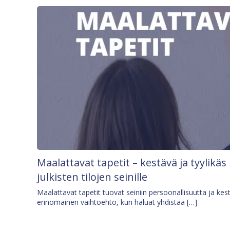
Maalattavat tapetit – kestävä ja tyylikäs
julkisten tilojen seinille
Maalattavat tapetit tuovat seiniin persoonallisuutta ja kes
erinomainen vaihtoehto, kun haluat yhdistää […]