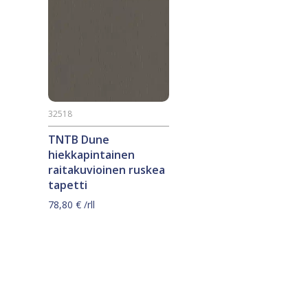
32518
TNTB Dune
hiekkapintainen
raitakuvioinen ruskea
tapetti
78,80
€
/rll