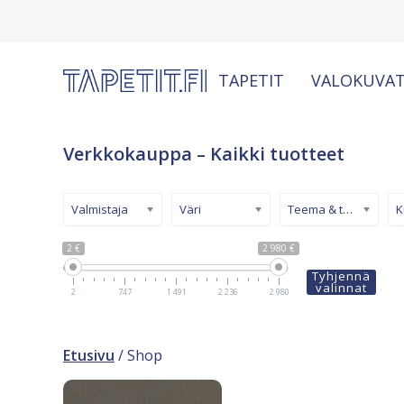
TAPETIT
VALOKUVAT
Verkkokauppa – Kaikki tuotteet
Valmistaja
Väri
Teema & tyyli
2 €
2 980 €
Tyhjennä
valinnat
2
747
1 491
2 236
2 980
Etusivu
/ Shop