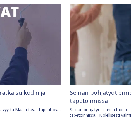
 ratkaisu kodin ja
Seinän pohjatyöt enne
tapetoinnissa
tävyyttä Maalattavat tapetit ovat
Seinän pohjatyöt ennen tapetoin
tapetoinnissa. Huolellisesti valm