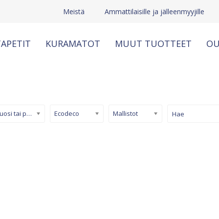
Meistä
Ammattilaisille ja jälleenmyyjille
APETIT
KURAMATOT
MUUT TUOTTEET
OU
Kuosi tai pinta
Ecodeco
Mallistot