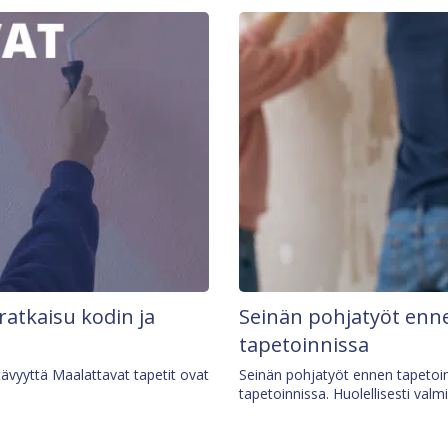
 ratkaisu kodin ja
Seinän pohjatyöt enne
tapetoinnissa
tävyyttä Maalattavat tapetit ovat
Seinän pohjatyöt ennen tapetoin
tapetoinnissa. Huolellisesti valm