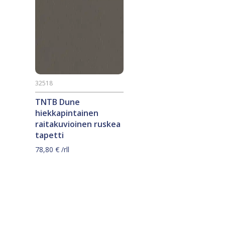
32518
TNTB Dune
hiekkapintainen
raitakuvioinen ruskea
tapetti
78,80
€
/rll