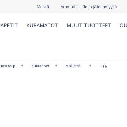
Meistä
Ammattilaisille ja jälleenmyyjille
APETIT
KURAMATOT
MUUT TUOTTEET
OU
Kuosi tai pinta
Kuitutapetti (non-woven)
Mallistot