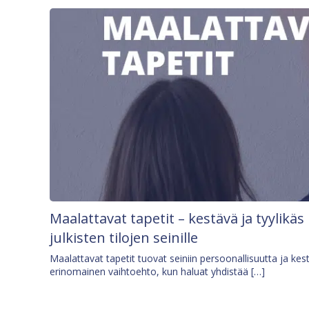
Maalattavat tapetit – kestävä ja tyylikäs
julkisten tilojen seinille
Maalattavat tapetit tuovat seiniin persoonallisuutta ja kes
erinomainen vaihtoehto, kun haluat yhdistää […]