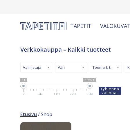
TAPETIT
VALOKUVAT
Verkkokauppa – Kaikki tuotteet
Valmistaja
Väri
Teema & tyyli
2 €
2 980 €
Tyhjennä
valinnat
2
747
1 491
2 236
2 980
Etusivu
/ Shop