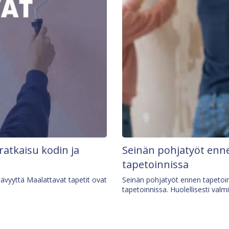
 ratkaisu kodin ja
Seinän pohjatyöt enne
tapetoinnissa
tävyyttä Maalattavat tapetit ovat
Seinän pohjatyöt ennen tapetoin
tapetoinnissa. Huolellisesti valm