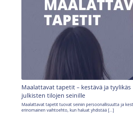
Maalattavat tapetit – kestävä ja tyylikäs
julkisten tilojen seinille
Maalattavat tapetit tuovat seiniin persoonallisuutta ja kes
erinomainen vaihtoehto, kun haluat yhdistää […]