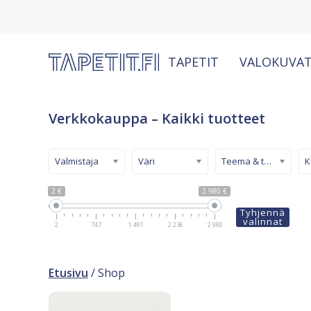
TAPETIT
VALOKUVAT
Verkkokauppa – Kaikki tuotteet
Valmistaja
Väri
Teema & tyyli
2 €
2 980 €
Tyhjennä
valinnat
2
747
1 491
2 236
2 980
Etusivu
/ Shop