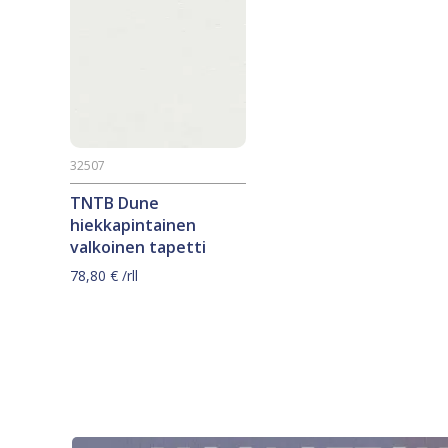
32507
TNTB Dune
hiekkapintainen
valkoinen tapetti
78,80
€
/rll