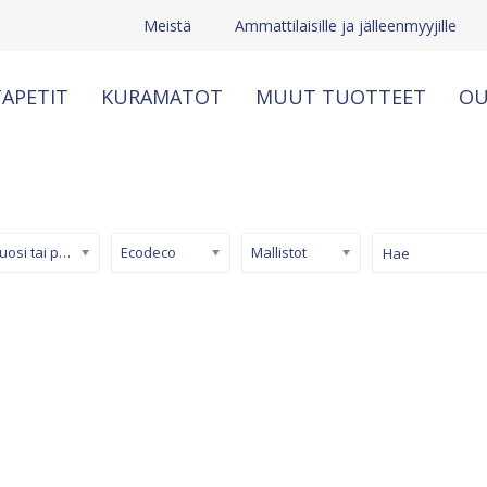
Meistä
Ammattilaisille ja jälleenmyyjille
APETIT
KURAMATOT
MUUT TUOTTEET
OU
Kuosi tai pinta
Ecodeco
Mallistot