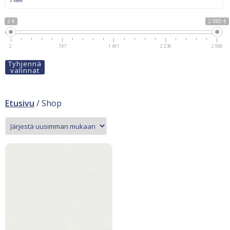
2 €
2 980 €
2
747
1 491
2 236
2 980
Tyhjennä
valinnat
Etusivu
/ Shop