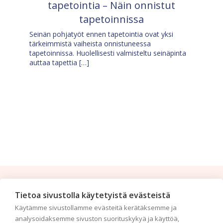
tapetointia – Näin onnistut
tapetoinnissa
Seinän pohjatyöt ennen tapetointia ovat yksi
tärkeimmistä vaiheista onnistuneessa
tapetoinnissa. Huolellisesti valmisteltu seinäpinta
auttaa tapettia […]
Tilaa uutiskirje
Tietoa sivustolla käytetyistä evästeistä
Käytämme sivustollamme evästeitä kerätäksemme ja
Haluaisitko nähdä uusimmat tapettimallistot heti
analysoidaksemme sivuston suorituskykyä ja käyttöä,