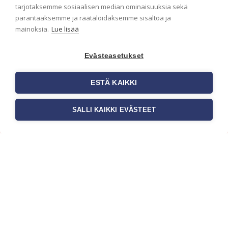
ensimmäisenä? Naputtele tiedot alas niin
tarjotaksemme sosiaalisen median ominaisuuksia sekä
pidämme sinut ajantasalla.
parantaaksemme ja räätälöidäksemme sisältöä ja
mainoksia.
Lue lisää
Evästeasetukset
ESTÄ KAIKKI
SALLI KAIKKI EVÄSTEET
c/o Suomen AM-Markkinointi Oy
Olemme kotimaisten tapettimarkkinoiden
edelläkävijänä ja tuomme kansainväliset
sisustus- ja tapettitrendit suomalaisiin koteihin.
Etsimme jatkuvasti uusia ideoita, inspiraatiota ja