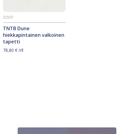
32507
TNTB Dune
hiekkapintainen valkoinen
tapetti
78,80
€
/rll