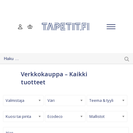
Verkkokauppa – Kaikki
tuotteet
Valmistaja
Väri
Teema & tyyli
Kuosi tai pinta
Ecodeco
Mallistot