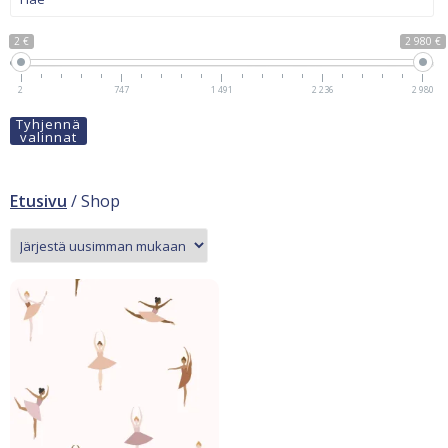
2 €
2 980 €
2
747
1 491
2 236
2 980
Tyhjennä
valinnat
Etusivu
/ Shop