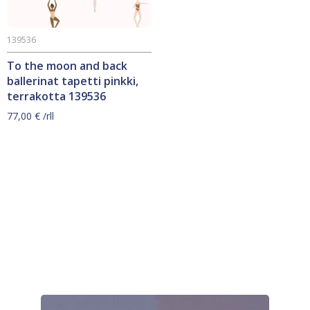
139536
To the moon and back
ballerinat tapetti pinkki,
terrakotta 139536
77,00
€
/rll