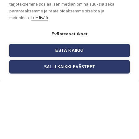
ensimmäisenä? Naputtele tiedot alas niin
tarjotaksemme sosiaalisen median ominaisuuksia sekä
pidämme sinut ajantasalla.
parantaaksemme ja räätälöidäksemme sisältöä ja
mainoksia.
Lue lisää
Evästeasetukset
ESTÄ KAIKKI
SALLI KAIKKI EVÄSTEET
c/o Suomen AM-Markkinointi Oy
Olemme kotimaisten tapettimarkkinoiden
edelläkävijänä ja tuomme kansainväliset
sisustus- ja tapettitrendit suomalaisiin koteihin.
Etsimme jatkuvasti uusia ideoita, inspiraatiota ja