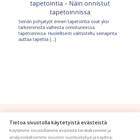
tapetointia – Näin onnistut
tapetoinnissa
Seinän pohjatyöt ennen tapetointia ovat yksi
tärkeimmistä vaiheista onnistuneessa
tapetoinnissa. Huolellisesti valmisteltu seinäpinta
auttaa tapettia […]
Tilaa uutiskirje
Tietoa sivustolla käytetyistä evästeistä
Käytämme sivustollamme evästeitä kerätäksemme ja
Haluaisitko nähdä uusimmat tapettimallistot heti
analysoidaksemme sivuston suorituskykyä ja käyttöä,