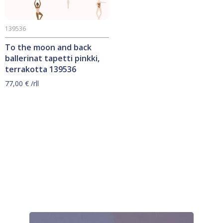
139536
To the moon and back
ballerinat tapetti pinkki,
terrakotta 139536
77,00
€
/rll