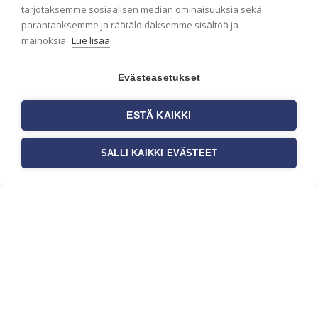
ensimmäisenä? Naputtele tiedot alas niin
tarjotaksemme sosiaalisen median ominaisuuksia sekä
pidämme sinut ajantasalla.
parantaaksemme ja räätälöidäksemme sisältöä ja
mainoksia.
Lue lisää
Evästeasetukset
ESTÄ KAIKKI
SALLI KAIKKI EVÄSTEET
c/o Suomen AM-Markkinointi Oy
Olemme kotimaisten tapettimarkkinoiden
edelläkävijänä ja tuomme kansainväliset
sisustus- ja tapettitrendit suomalaisiin koteihin.
Etsimme jatkuvasti uusia ideoita, inspiraatiota ja