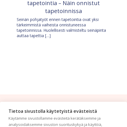
tapetointia – Näin onnistut
tapetoinnissa
Seinän pohjatyöt ennen tapetointia ovat yksi
tärkeimmistä vaiheista onnistuneessa
tapetoinnissa. Huolellisesti valmisteltu seinäpinta
auttaa tapettia […]
Tilaa uutiskirje
Tietoa sivustolla käytetyistä evästeistä
Käytämme sivustollamme evästeitä kerätäksemme ja
Haluaisitko nähdä uusimmat tapettimallistot heti
analysoidaksemme sivuston suorituskykyä ja käyttöä,