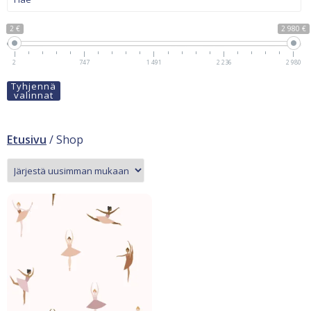
2 €
2 980 €
2
747
1 491
2 236
2 980
Tyhjennä
valinnat
Etusivu
/ Shop