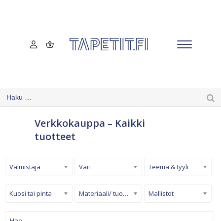
Verkkokauppa – Kaikki
tuotteet
Valmistaja
Väri
Teema & tyyli
Kuosi tai pinta
Materiaali/ tuotetyyppi
Mallistot