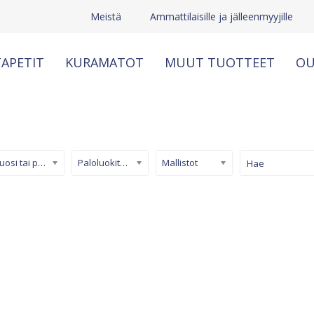
Meistä
Ammattilaisille ja jälleenmyyjille
APETIT
KURAMATOT
MUUT TUOTTEET
OU
Kuosi tai pinta
Paloluokiteltu tapetti
Mallistot