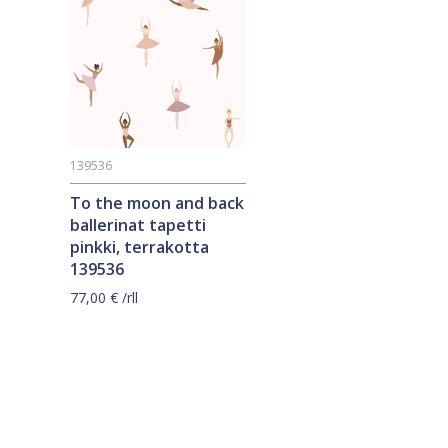
139536
To the moon and back
ballerinat tapetti
pinkki, terrakotta
139536
77,00
€
/rll