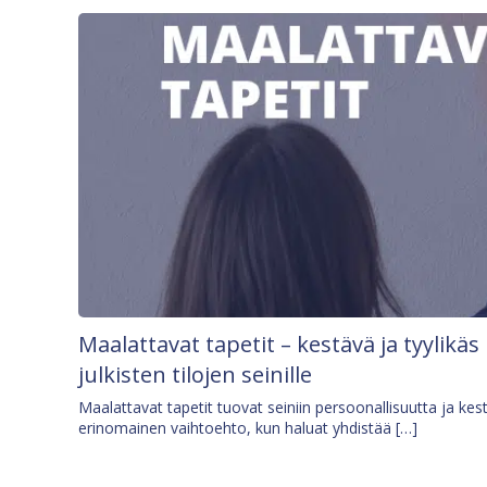
Maalattavat tapetit – kestävä ja tyylikäs
julkisten tilojen seinille
Maalattavat tapetit tuovat seiniin persoonallisuutta ja kes
erinomainen vaihtoehto, kun haluat yhdistää […]