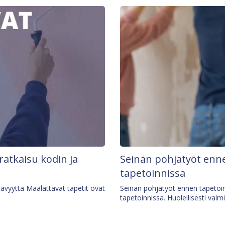
 ratkaisu kodin ja
Seinän pohjatyöt enne
tapetoinnissa
tävyyttä Maalattavat tapetit ovat
Seinän pohjatyöt ennen tapetoin
tapetoinnissa. Huolellisesti valm