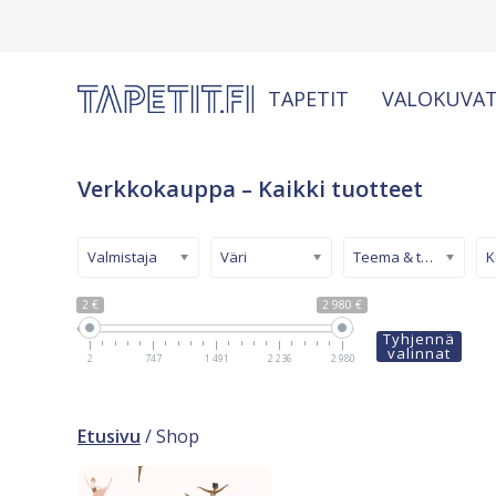
TAPETIT
VALOKUVAT
Verkkokauppa – Kaikki tuotteet
Valmistaja
Väri
Teema & tyyli
2 €
2 980 €
Tyhjennä
valinnat
2
747
1 491
2 236
2 980
Etusivu
/ Shop