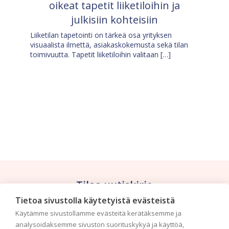
oikeat tapetit liiketiloihin ja
julkisiin kohteisiin
Liiketilan tapetointi on tärkeä osa yrityksen
visuaalista ilmettä, asiakaskokemusta sekä tilan
toimivuutta. Tapetit liiketiloihin valitaan […]
Tilaa uutiskirje
Tietoa sivustolla käytetyistä evästeistä
Haluaisitko nähdä uusimmat tapettimallistot heti
Käytämme sivustollamme evästeitä kerätäksemme ja
ensimmäisenä? Naputtele tiedot alas niin
analysoidaksemme sivuston suorituskykyä ja käyttöä,