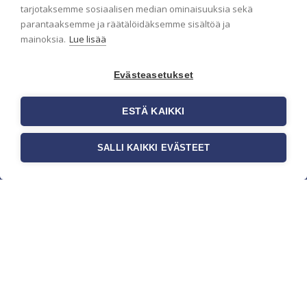
pidämme sinut ajantasalla.
tarjotaksemme sosiaalisen median ominaisuuksia sekä
parantaaksemme ja räätälöidäksemme sisältöä ja
mainoksia.
Lue lisää
Evästeasetukset
ESTÄ KAIKKI
SALLI KAIKKI EVÄSTEET
c/o Suomen AM-Markkinointi Oy
Olemme kotimaisten tapettimarkkinoiden
edelläkävijänä ja tuomme kansainväliset
sisustus- ja tapettitrendit suomalaisiin koteihin.
Etsimme jatkuvasti uusia ideoita, inspiraatiota ja
trendejä kansainvälisiltä markkinoilta.