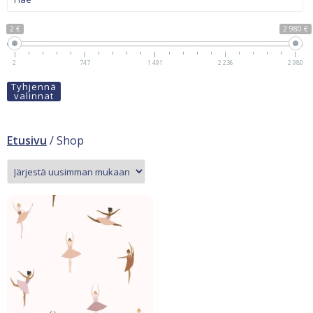
2 €
2 980 €
2
747
1 491
2 236
2 980
Tyhjennä
valinnat
Etusivu
/ Shop