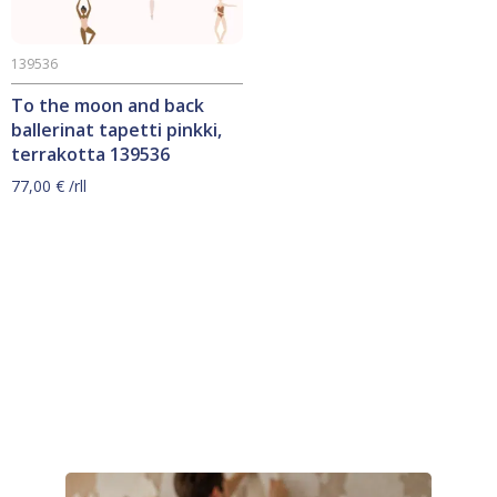
139536
To the moon and back
ballerinat tapetti pinkki,
terrakotta 139536
77,00
€
/rll