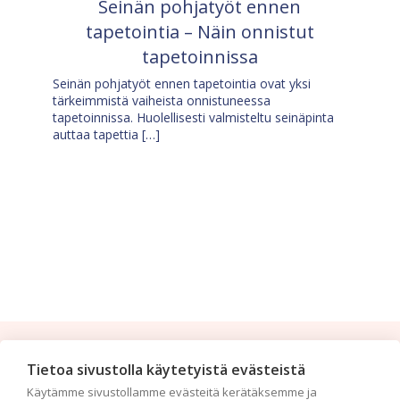
Seinän pohjatyöt ennen
tapetointia – Näin onnistut
tapetoinnissa
Seinän pohjatyöt ennen tapetointia ovat yksi
tärkeimmistä vaiheista onnistuneessa
tapetoinnissa. Huolellisesti valmisteltu seinäpinta
auttaa tapettia […]
Tilaa uutiskirje
Tietoa sivustolla käytetyistä evästeistä
Käytämme sivustollamme evästeitä kerätäksemme ja