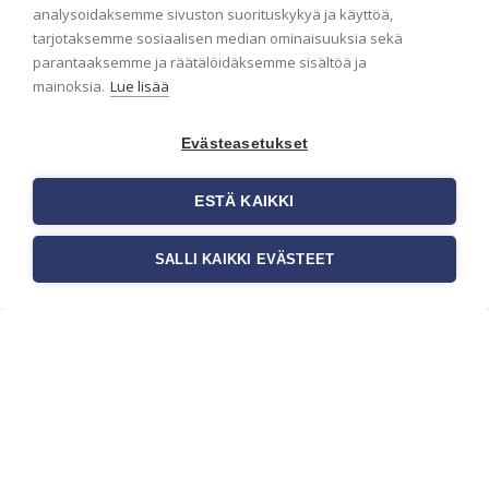
analysoidaksemme sivuston suorituskykyä ja käyttöä,
Haluaisitko nähdä uusimmat tapettimallistot heti
tarjotaksemme sosiaalisen median ominaisuuksia sekä
ensimmäisenä? Naputtele tiedot alas niin
parantaaksemme ja räätälöidäksemme sisältöä ja
pidämme sinut ajantasalla.
mainoksia.
Lue lisää
Evästeasetukset
ESTÄ KAIKKI
SALLI KAIKKI EVÄSTEET
c/o Suomen AM-Markkinointi Oy
Olemme kotimaisten tapettimarkkinoiden
edelläkävijänä ja tuomme kansainväliset
sisustus- ja tapettitrendit suomalaisiin koteihin.