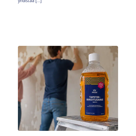
yhdistää […]