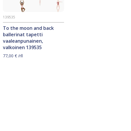
139535
To the moon and back
ballerinat tapetti
vaaleanpunainen,
valkoinen 139535
77,00
€
/rll