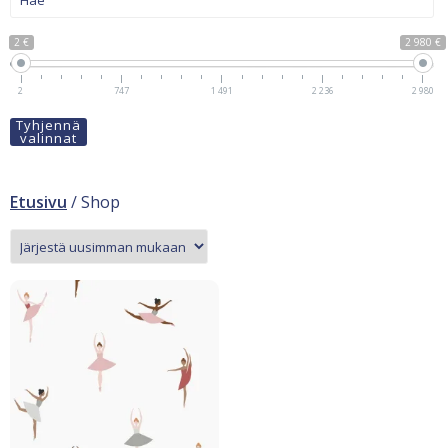
2 €
2 980 €
2
747
1 491
2 236
2 980
Tyhjennä
valinnat
Etusivu
/ Shop