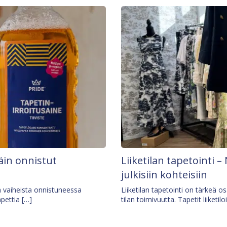
äin onnistut
Liiketilan tapetointi – 
julkisiin kohteisiin
ä vaiheista onnistuneessa
Liiketilan tapetointi on tärkeä 
apettia […]
tilan toimivuutta. Tapetit liiketilo