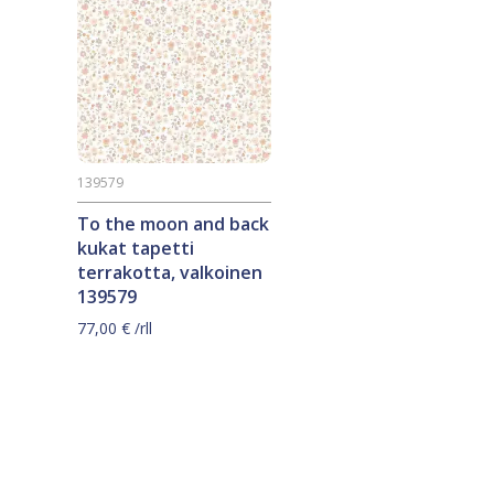
139579
To the moon and back
kukat tapetti
terrakotta, valkoinen
139579
77,00
€
/rll