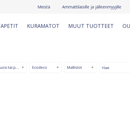
Meistä
Ammattilaisille ja jälleenmyyjille
APETIT
KURAMATOT
MUUT TUOTTEET
OU
Kuosi tai pinta
Ecodeco
Mallistot