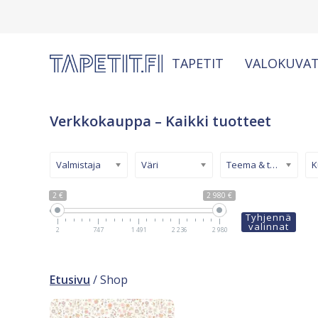
TAPETIT
VALOKUVAT
Verkkokauppa – Kaikki tuotteet
Valmistaja
Väri
Teema & tyyli
2 €
2 980 €
Tyhjennä
valinnat
2
747
1 491
2 236
2 980
Etusivu
/ Shop