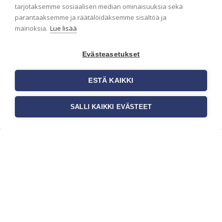
ensimmäisenä? Naputtele tiedot alas niin
tarjotaksemme sosiaalisen median ominaisuuksia sekä
pidämme sinut ajantasalla.
parantaaksemme ja räätälöidäksemme sisältöä ja
mainoksia.
Lue lisää
Evästeasetukset
ESTÄ KAIKKI
SALLI KAIKKI EVÄSTEET
c/o Suomen AM-Markkinointi Oy
Olemme kotimaisten tapettimarkkinoiden
edelläkävijänä ja tuomme kansainväliset
sisustus- ja tapettitrendit suomalaisiin koteihin.
Etsimme jatkuvasti uusia ideoita, inspiraatiota ja