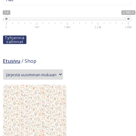
2 €
2 980 €
2
747
1 491
2 236
2 980
Tyhjennä
valinnat
Etusivu
/ Shop