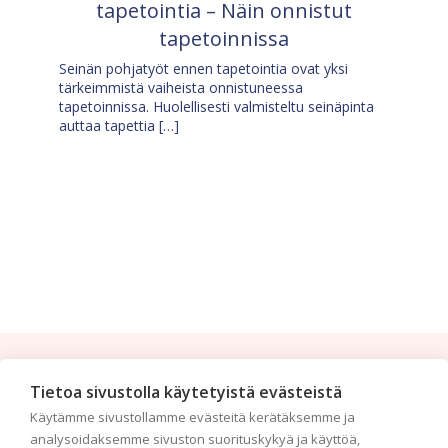
tapetointia – Näin onnistut
tapetoinnissa
Seinän pohjatyöt ennen tapetointia ovat yksi
tärkeimmistä vaiheista onnistuneessa
tapetoinnissa. Huolellisesti valmisteltu seinäpinta
auttaa tapettia […]
Tilaa uutiskirje
Tietoa sivustolla käytetyistä evästeistä
Käytämme sivustollamme evästeitä kerätäksemme ja
Haluaisitko nähdä uusimmat tapettimallistot heti
analysoidaksemme sivuston suorituskykyä ja käyttöä,