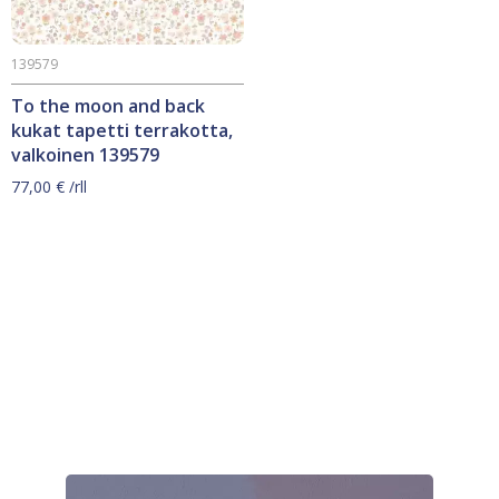
139579
To the moon and back
kukat tapetti terrakotta,
valkoinen 139579
77,00
€
/rll