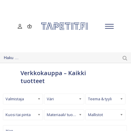
Verkkokauppa – Kaikki
tuotteet
Valmistaja
Väri
Teema & tyyli
Kuosi tai pinta
Materiaali/ tuotetyyppi
Mallistot