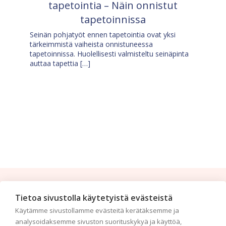
tapetointia – Näin onnistut
tapetoinnissa
Seinän pohjatyöt ennen tapetointia ovat yksi
tärkeimmistä vaiheista onnistuneessa
tapetoinnissa. Huolellisesti valmisteltu seinäpinta
auttaa tapettia […]
Tilaa uutiskirje
Tietoa sivustolla käytetyistä evästeistä
Käytämme sivustollamme evästeitä kerätäksemme ja
Haluaisitko nähdä uusimmat tapettimallistot heti
analysoidaksemme sivuston suorituskykyä ja käyttöä,