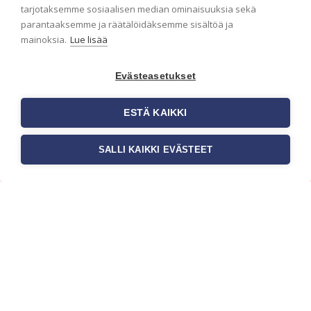
ensimmäisenä? Naputtele tiedot alas niin
tarjotaksemme sosiaalisen median ominaisuuksia sekä
pidämme sinut ajantasalla.
parantaaksemme ja räätälöidäksemme sisältöä ja
mainoksia.
Lue lisää
Evästeasetukset
ESTÄ KAIKKI
SALLI KAIKKI EVÄSTEET
c/o Suomen AM-Markkinointi Oy
Olemme kotimaisten tapettimarkkinoiden
edelläkävijänä ja tuomme kansainväliset
sisustus- ja tapettitrendit suomalaisiin koteihin.
Etsimme jatkuvasti uusia ideoita, inspiraatiota ja