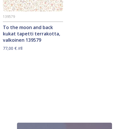
139579
To the moon and back
kukat tapetti terrakotta,
valkoinen 139579
77,00
€
/rll