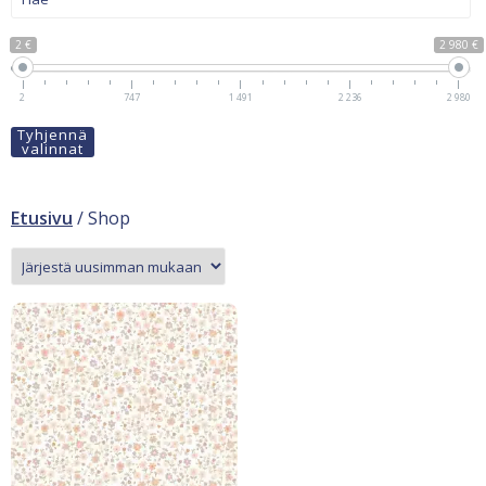
2 €
2 980 €
2
747
1 491
2 236
2 980
Tyhjennä
valinnat
Etusivu
/ Shop