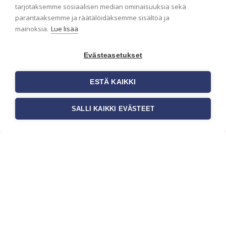
ensimmäisenä? Naputtele tiedot alas niin
tarjotaksemme sosiaalisen median ominaisuuksia sekä
pidämme sinut ajantasalla.
parantaaksemme ja räätälöidäksemme sisältöä ja
mainoksia.
Lue lisää
Evästeasetukset
ESTÄ KAIKKI
SALLI KAIKKI EVÄSTEET
c/o Suomen AM-Markkinointi Oy
Olemme kotimaisten tapettimarkkinoiden
edelläkävijänä ja tuomme kansainväliset
sisustus- ja tapettitrendit suomalaisiin koteihin.
Etsimme jatkuvasti uusia ideoita, inspiraatiota ja