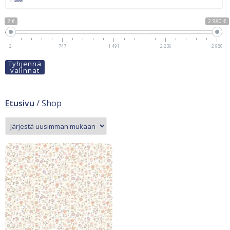
2 €
2 980 €
2
747
1 491
2 236
2 980
Tyhjennä
valinnat
Etusivu
/ Shop