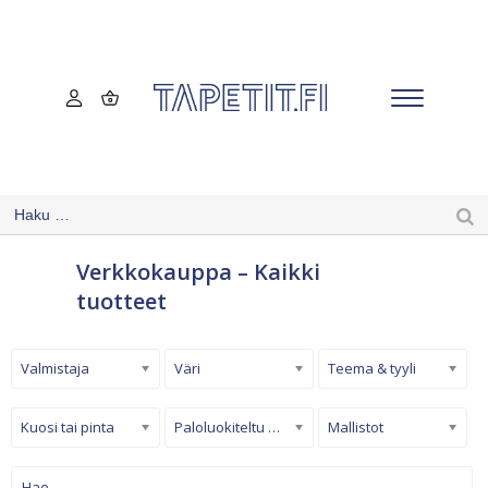
Verkkokauppa – Kaikki
tuotteet
Valmistaja
Väri
Teema & tyyli
Kuosi tai pinta
Paloluokiteltu tapetti
Mallistot