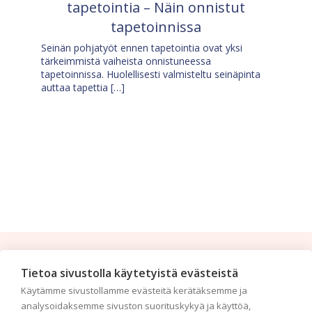
tapetointia – Näin onnistut
tapetoinnissa
Seinän pohjatyöt ennen tapetointia ovat yksi
tärkeimmistä vaiheista onnistuneessa
tapetoinnissa. Huolellisesti valmisteltu seinäpinta
auttaa tapettia […]
Tilaa uutiskirje
Tietoa sivustolla käytetyistä evästeistä
Käytämme sivustollamme evästeitä kerätäksemme ja
Haluaisitko nähdä uusimmat tapettimallistot heti
analysoidaksemme sivuston suorituskykyä ja käyttöä,