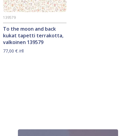
139579
To the moon and back
kukat tapetti terrakotta,
valkoinen 139579
77,00
€
/rll