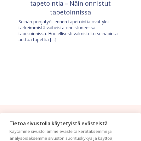
tapetointia – Näin onnistut
tapetoinnissa
Seinän pohjatyöt ennen tapetointia ovat yksi
tärkeimmistä vaiheista onnistuneessa
tapetoinnissa. Huolellisesti valmisteltu seinäpinta
auttaa tapettia […]
Tilaa uutiskirje
Tietoa sivustolla käytetyistä evästeistä
Käytämme sivustollamme evästeitä kerätäksemme ja
Haluaisitko nähdä uusimmat tapettimallistot heti
analysoidaksemme sivuston suorituskykyä ja käyttöä,