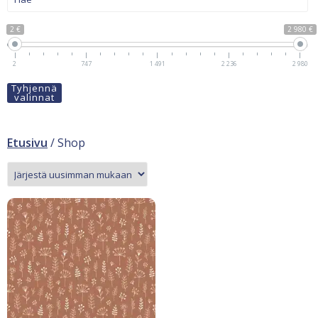
2 €
2 980 €
2
747
1 491
2 236
2 980
Tyhjennä
valinnat
Etusivu
/ Shop