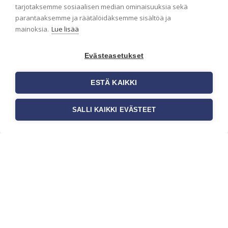
ensimmäisenä? Naputtele tiedot alas niin
tarjotaksemme sosiaalisen median ominaisuuksia sekä
pidämme sinut ajantasalla.
parantaaksemme ja räätälöidäksemme sisältöä ja
mainoksia.
Lue lisää
Evästeasetukset
ESTÄ KAIKKI
SALLI KAIKKI EVÄSTEET
c/o Suomen AM-Markkinointi Oy
Olemme kotimaisten tapettimarkkinoiden
edelläkävijänä ja tuomme kansainväliset
sisustus- ja tapettitrendit suomalaisiin koteihin.
Etsimme jatkuvasti uusia ideoita, inspiraatiota ja