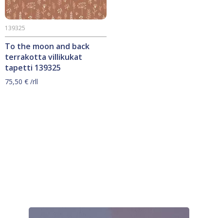
139325
To the moon and back
terrakotta villikukat
tapetti 139325
75,50
€
/rll