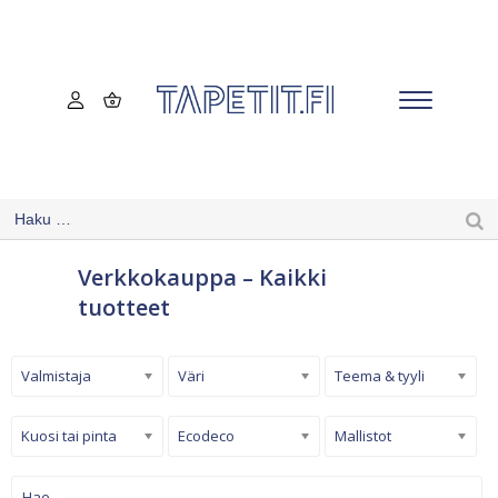
Verkkokauppa – Kaikki
tuotteet
Valmistaja
Väri
Teema & tyyli
Kuosi tai pinta
Ecodeco
Mallistot