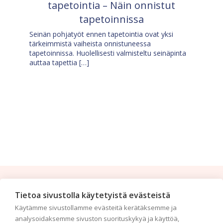
tapetointia – Näin onnistut
tapetoinnissa
Seinän pohjatyöt ennen tapetointia ovat yksi
tärkeimmistä vaiheista onnistuneessa
tapetoinnissa. Huolellisesti valmisteltu seinäpinta
auttaa tapettia […]
Tilaa uutiskirje
Tietoa sivustolla käytetyistä evästeistä
Käytämme sivustollamme evästeitä kerätäksemme ja
Haluaisitko nähdä uusimmat tapettimallistot heti
analysoidaksemme sivuston suorituskykyä ja käyttöä,