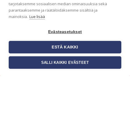
ensimmäisenä? Naputtele tiedot alas niin
tarjotaksemme sosiaalisen median ominaisuuksia sekä
pidämme sinut ajantasalla.
parantaaksemme ja räätälöidäksemme sisältöä ja
mainoksia.
Lue lisää
Evästeasetukset
ESTÄ KAIKKI
SALLI KAIKKI EVÄSTEET
c/o Suomen AM-Markkinointi Oy
Olemme kotimaisten tapettimarkkinoiden
edelläkävijänä ja tuomme kansainväliset
sisustus- ja tapettitrendit suomalaisiin koteihin.
Etsimme jatkuvasti uusia ideoita, inspiraatiota ja