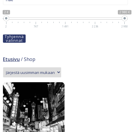
2 €
2 980 €
2
747
1 491
2 236
2 980
Tyhjennä
valinnat
Etusivu
/ Shop