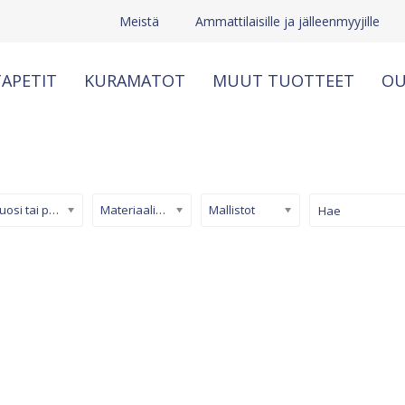
Meistä
Ammattilaisille ja jälleenmyyjille
APETIT
KURAMATOT
MUUT TUOTTEET
OU
Kuosi tai pinta
Materiaali/ tuotetyyppi
Mallistot