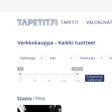
TAPETIT
VALOKUVAT
Verkkokauppa – Kaikki tuotteet
Valmistaja
Väri
Teema & tyyli
2 €
2 980 €
Tyhjennä
valinnat
2
747
1 491
2 236
2 980
Etusivu
/ Shop