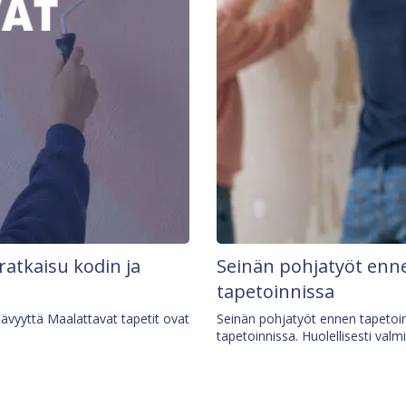
 ratkaisu kodin ja
Seinän pohjatyöt enne
tapetoinnissa
tävyyttä Maalattavat tapetit ovat
Seinän pohjatyöt ennen tapetoin
tapetoinnissa. Huolellisesti valm