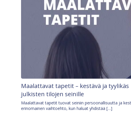
Maalattavat tapetit – kestävä ja tyylikäs
julkisten tilojen seinille
Maalattavat tapetit tuovat seiniin persoonallisuutta ja kes
erinomainen vaihtoehto, kun haluat yhdistää […]