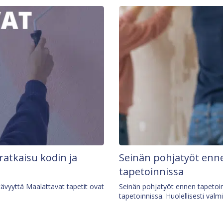
 ratkaisu kodin ja
Seinän pohjatyöt enne
tapetoinnissa
tävyyttä Maalattavat tapetit ovat
Seinän pohjatyöt ennen tapetoin
tapetoinnissa. Huolellisesti valm