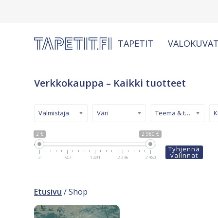
TAPETIT
VALOKUVAT
Verkkokauppa – Kaikki tuotteet
Valmistaja
Väri
Teema & tyyli
2 €
2 980 €
Tyhjennä
valinnat
2
747
1 491
2 236
2 980
Etusivu
/ Shop