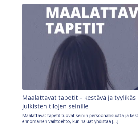
Maalattavat tapetit – kestävä ja tyylikäs
julkisten tilojen seinille
Maalattavat tapetit tuovat seiniin persoonallisuutta ja kes
erinomainen vaihtoehto, kun haluat yhdistää […]