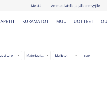
Meistä
Ammattilaisille ja jälleenmyyjille
APETIT
KURAMATOT
MUUT TUOTTEET
OU
Kuosi tai pinta
Materiaali/ tuotetyyppi
Mallistot