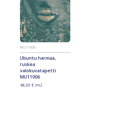
MU11006
Ubuntu harmaa,
ruskea
valokuvatapetti
MU11006
48,00
€
/m2