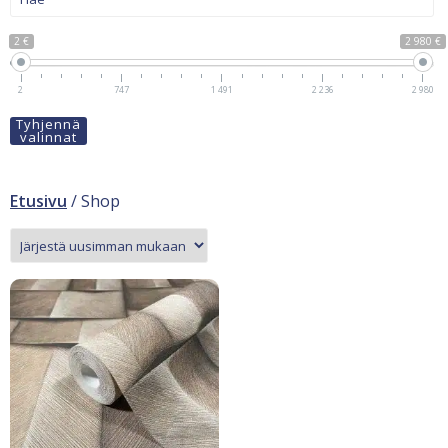
2 €
2 980 €
2
747
1 491
2 236
2 980
Tyhjennä
valinnat
Etusivu
/ Shop