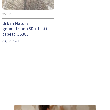
35388
Urban Nature
geometrinen 3D-efekti
tapetti 35388
64,50
€
/rll