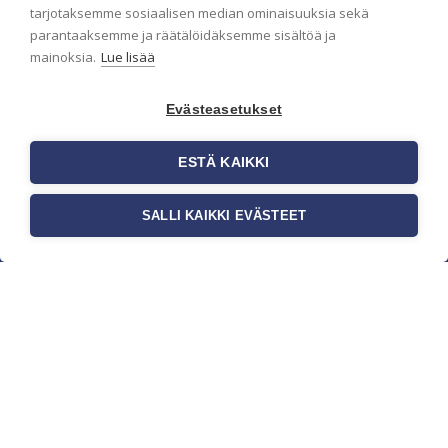
pidämme sinut ajantasalla.
tarjotaksemme sosiaalisen median ominaisuuksia sekä
parantaaksemme ja räätälöidäksemme sisältöä ja
mainoksia.
Lue lisää
Evästeasetukset
ESTÄ KAIKKI
SALLI KAIKKI EVÄSTEET
c/o Suomen AM-Markkinointi Oy
Olemme kotimaisten tapettimarkkinoiden
edelläkävijänä ja tuomme kansainväliset
sisustus- ja tapettitrendit suomalaisiin koteihin.
Etsimme jatkuvasti uusia ideoita, inspiraatiota ja
trendejä kansainvälisiltä markkinoilta.