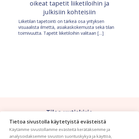
oikeat tapetit liiketiloihin ja
julkisiin kohteisiin
Liiketilan tapetointi on tärkeä osa yrityksen
visuaalista ilmettä, asiakaskokemusta sekä tilan
toimivuutta. Tapetit liiketiloihin valitaan […]
Tilaa uutiskirje
Tietoa sivustolla käytetyistä evästeistä
Haluaisitko nähdä uusimmat tapettimallistot heti
Käytämme sivustollamme evästeitä kerätäksemme ja
ensimmäisenä? Naputtele tiedot alas niin
analysoidaksemme sivuston suorituskykyä ja käyttöä,