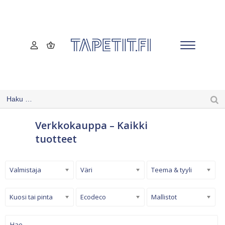
Verkkokauppa – Kaikki
tuotteet
Valmistaja
Väri
Teema & tyyli
Kuosi tai pinta
Ecodeco
Mallistot