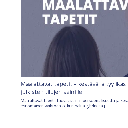
Maalattavat tapetit – kestävä ja tyylikäs
julkisten tilojen seinille
Maalattavat tapetit tuovat seiniin persoonallisuutta ja kes
erinomainen vaihtoehto, kun haluat yhdistää […]