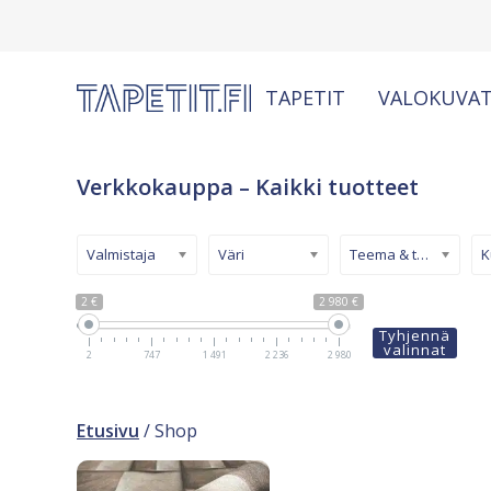
TAPETIT
VALOKUVAT
Verkkokauppa – Kaikki tuotteet
Valmistaja
Väri
Teema & tyyli
2 €
2 980 €
Tyhjennä
valinnat
2
747
1 491
2 236
2 980
Etusivu
/ Shop