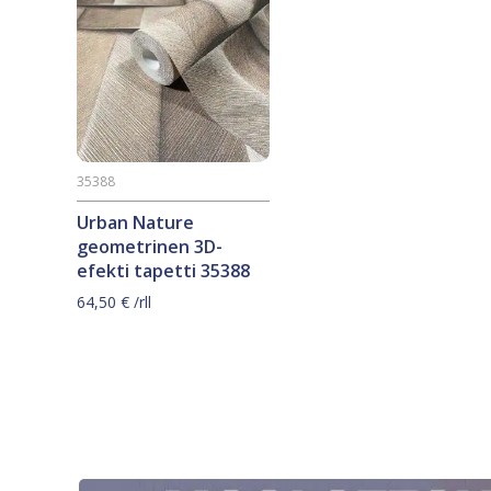
35388
Urban Nature
geometrinen 3D-
efekti tapetti 35388
64,50
€
/rll