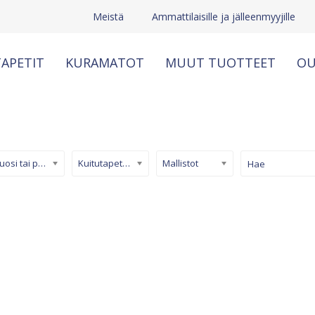
Meistä
Ammattilaisille ja jälleenmyyjille
APETIT
KURAMATOT
MUUT TUOTTEET
OU
Kuosi tai pinta
Kuitutapetti (non-woven)
Mallistot