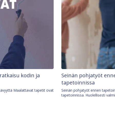
 ratkaisu kodin ja
Seinän pohjatyöt enne
tapetoinnissa
tävyyttä Maalattavat tapetit ovat
Seinän pohjatyöt ennen tapetoin
tapetoinnissa. Huolellisesti valm