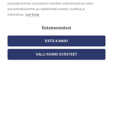
ensimmäisenä? Naputtele tiedot alas niin
tarjotaksemme sosiaalisen median ominaisuuksia sekä
pidämme sinut ajantasalla.
parantaaksemme ja räätälöidäksemme sisältöä ja
mainoksia.
Lue lisää
Evästeasetukset
ESTÄ KAIKKI
SALLI KAIKKI EVÄSTEET
c/o Suomen AM-Markkinointi Oy
Olemme kotimaisten tapettimarkkinoiden
edelläkävijänä ja tuomme kansainväliset
sisustus- ja tapettitrendit suomalaisiin koteihin.
Etsimme jatkuvasti uusia ideoita, inspiraatiota ja