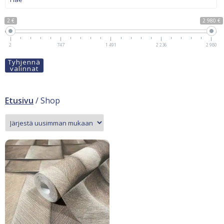
2 €
2 980 €
2
747
1 491
2 236
2 980
Tyhjennä
valinnat
Etusivu
/ Shop