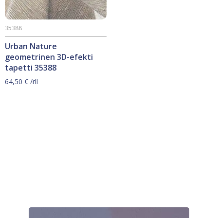
35388
Urban Nature
geometrinen 3D-efekti
tapetti 35388
64,50
€
/rll