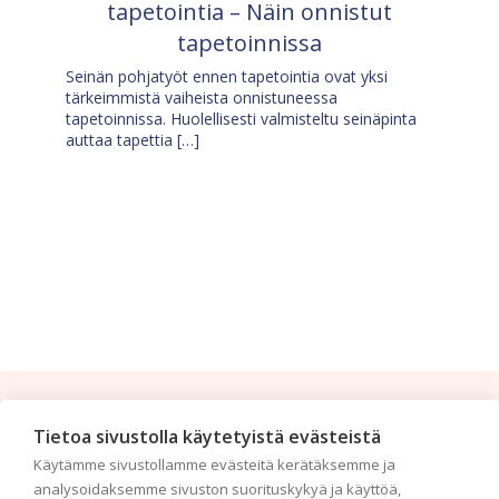
tapetointia – Näin onnistut
tapetoinnissa
Seinän pohjatyöt ennen tapetointia ovat yksi
tärkeimmistä vaiheista onnistuneessa
tapetoinnissa. Huolellisesti valmisteltu seinäpinta
auttaa tapettia […]
Tilaa uutiskirje
Tietoa sivustolla käytetyistä evästeistä
Käytämme sivustollamme evästeitä kerätäksemme ja
Haluaisitko nähdä uusimmat tapettimallistot heti
analysoidaksemme sivuston suorituskykyä ja käyttöä,