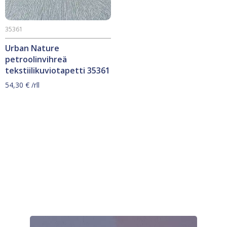
35361
Urban Nature
petroolinvihreä
tekstiilikuviotapetti 35361
54,30
€
/rll