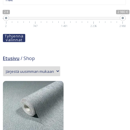
2 €
2 980 €
2
747
1 491
2 236
2 980
Tyhjennä
valinnat
Etusivu
/ Shop