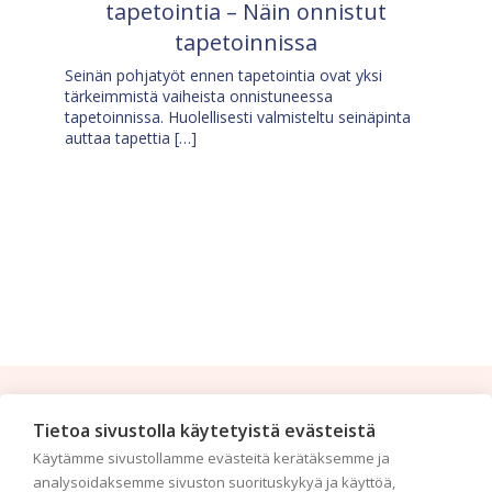
tapetointia – Näin onnistut
tapetoinnissa
Seinän pohjatyöt ennen tapetointia ovat yksi
tärkeimmistä vaiheista onnistuneessa
tapetoinnissa. Huolellisesti valmisteltu seinäpinta
auttaa tapettia […]
Tilaa uutiskirje
Tietoa sivustolla käytetyistä evästeistä
Käytämme sivustollamme evästeitä kerätäksemme ja
Haluaisitko nähdä uusimmat tapettimallistot heti
analysoidaksemme sivuston suorituskykyä ja käyttöä,