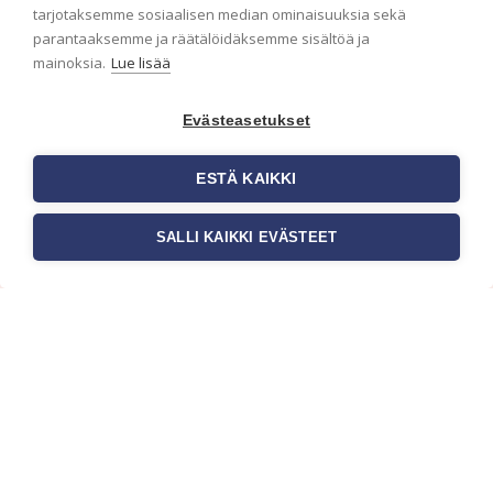
ensimmäisenä? Naputtele tiedot alas niin
tarjotaksemme sosiaalisen median ominaisuuksia sekä
pidämme sinut ajantasalla.
parantaaksemme ja räätälöidäksemme sisältöä ja
mainoksia.
Lue lisää
Evästeasetukset
ESTÄ KAIKKI
SALLI KAIKKI EVÄSTEET
c/o Suomen AM-Markkinointi Oy
Olemme kotimaisten tapettimarkkinoiden
edelläkävijänä ja tuomme kansainväliset
sisustus- ja tapettitrendit suomalaisiin koteihin.
Etsimme jatkuvasti uusia ideoita, inspiraatiota ja