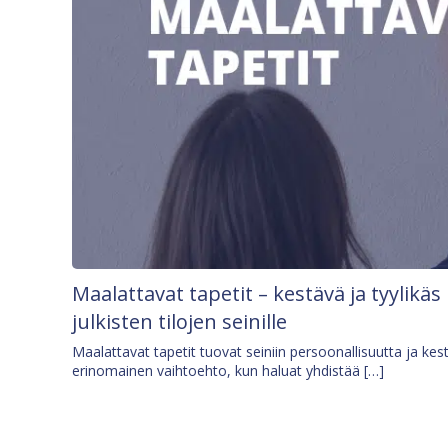
Maalattavat tapetit – kestävä ja tyylikäs
julkisten tilojen seinille
Maalattavat tapetit tuovat seiniin persoonallisuutta ja kes
erinomainen vaihtoehto, kun haluat yhdistää […]