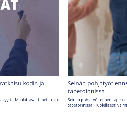
 ratkaisu kodin ja
Seinän pohjatyöt enne
tapetoinnissa
tävyyttä Maalattavat tapetit ovat
Seinän pohjatyöt ennen tapetoin
tapetoinnissa. Huolellisesti valm