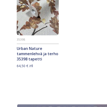
35398
Urban Nature
tammenlehvä ja terho
35398 tapetti
64,50
€
/rll