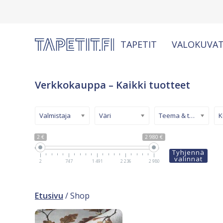
TAPETIT
VALOKUVAT
Verkkokauppa – Kaikki tuotteet
Valmistaja
Väri
Teema & tyyli
2 €
2 980 €
Tyhjennä
valinnat
2
747
1 491
2 236
2 980
Etusivu
/ Shop