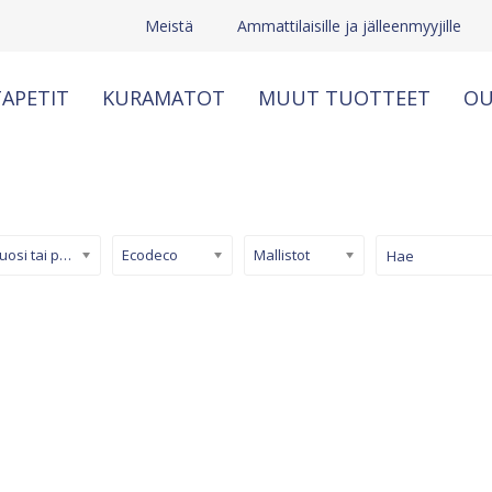
Meistä
Ammattilaisille ja jälleenmyyjille
APETIT
KURAMATOT
MUUT TUOTTEET
OU
Kuosi tai pinta
Ecodeco
Mallistot