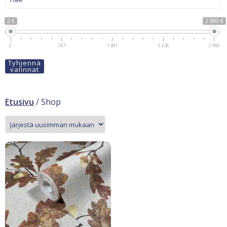
2 €
2 980 €
2
747
1 491
2 236
2 980
Tyhjennä
valinnat
Etusivu
/ Shop