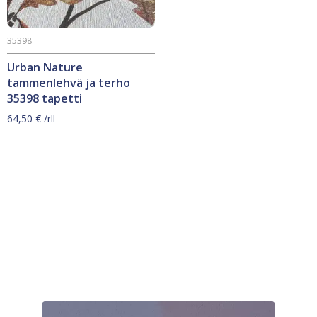
35398
Urban Nature
tammenlehvä ja terho
35398 tapetti
64,50
€
/rll