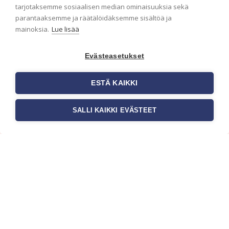
ensimmäisenä? Naputtele tiedot alas niin
tarjotaksemme sosiaalisen median ominaisuuksia sekä
pidämme sinut ajantasalla.
parantaaksemme ja räätälöidäksemme sisältöä ja
mainoksia.
Lue lisää
Evästeasetukset
ESTÄ KAIKKI
SALLI KAIKKI EVÄSTEET
c/o Suomen AM-Markkinointi Oy
Olemme kotimaisten tapettimarkkinoiden
edelläkävijänä ja tuomme kansainväliset
sisustus- ja tapettitrendit suomalaisiin koteihin.
Etsimme jatkuvasti uusia ideoita, inspiraatiota ja