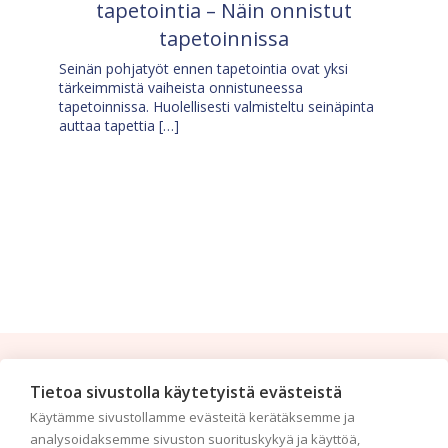
tapetointia – Näin onnistut
tapetoinnissa
Seinän pohjatyöt ennen tapetointia ovat yksi
tärkeimmistä vaiheista onnistuneessa
tapetoinnissa. Huolellisesti valmisteltu seinäpinta
auttaa tapettia […]
Tilaa uutiskirje
Tietoa sivustolla käytetyistä evästeistä
Käytämme sivustollamme evästeitä kerätäksemme ja
Haluaisitko nähdä uusimmat tapettimallistot heti
analysoidaksemme sivuston suorituskykyä ja käyttöä,