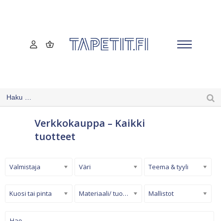
Verkkokauppa – Kaikki
tuotteet
Valmistaja
Väri
Teema & tyyli
Kuosi tai pinta
Materiaali/ tuotetyyppi
Mallistot