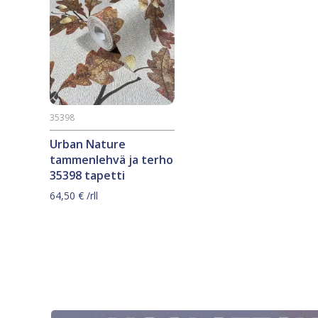
35398
Urban Nature
tammenlehvä ja terho
35398 tapetti
64,50
€
/rll