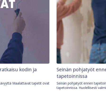
 ratkaisu kodin ja
Seinän pohjatyöt enne
tapetoinnissa
tävyyttä Maalattavat tapetit ovat
Seinän pohjatyöt ennen tapetoin
tapetoinnissa. Huolellisesti valm