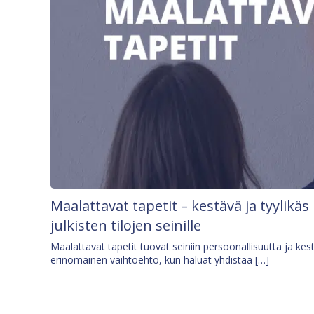
Maalattavat tapetit – kestävä ja tyylikäs
julkisten tilojen seinille
Maalattavat tapetit tuovat seiniin persoonallisuutta ja kes
erinomainen vaihtoehto, kun haluat yhdistää […]