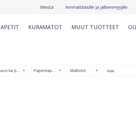
Meistä
Ammattilaisille ja jälleenmyyjille
APETIT
KURAMATOT
MUUT TUOTTEET
OU
Kuosi tai pinta
Paperitapetti
Mallistot