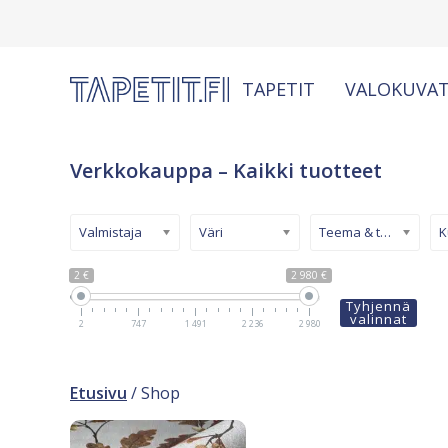
TAPETIT
VALOKUVAT
Verkkokauppa – Kaikki tuotteet
Valmistaja
Väri
Teema & tyyli
2 €
2 980 €
Tyhjennä
valinnat
2
747
1 491
2 236
2 980
Etusivu
/ Shop