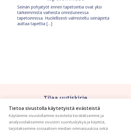
Seinän pohjatyöt ennen tapetointia ovat yksi
tärkeimmistä vaiheista onnistuneessa
tapetoinnissa. Huolellisesti valmisteltu seinäpinta
auttaa tapettia […]
Tilaa uutiskirje
Tietoa sivustolla käytetyistä evästeistä
Haluaisitko nähdä uusimmat tapettimallistot heti
Käytämme sivustollamme evästeitä kerätäksemme ja
ensimmäisenä? Naputtele tiedot alas niin
analysoidaksemme sivuston suorituskykyä ja käyttöä,
pidämme sinut ajantasalla.
tarjotaksemme sosiaalisen median ominaisuuksia sekä