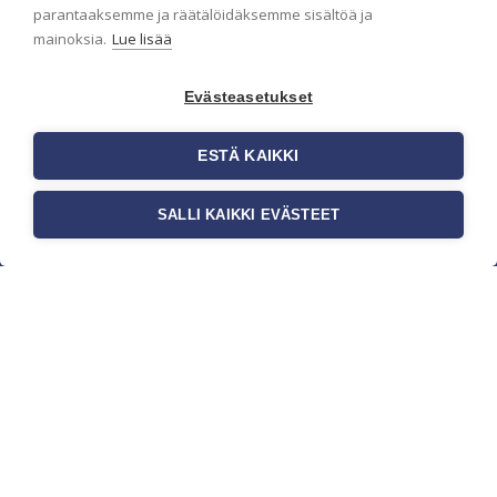
parantaaksemme ja räätälöidäksemme sisältöä ja
mainoksia.
Lue lisää
Evästeasetukset
ESTÄ KAIKKI
SALLI KAIKKI EVÄSTEET
c/o Suomen AM-Markkinointi Oy
Olemme kotimaisten tapettimarkkinoiden
edelläkävijänä ja tuomme kansainväliset
sisustus- ja tapettitrendit suomalaisiin koteihin.
Etsimme jatkuvasti uusia ideoita, inspiraatiota ja
trendejä kansainvälisiltä markkinoilta.
Rekisteriseloste
Toimitusehdot
Brandtool