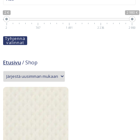
2 €
2 980 €
2
747
1 491
2 236
2 980
Tyhjennä
valinnat
Etusivu
/ Shop