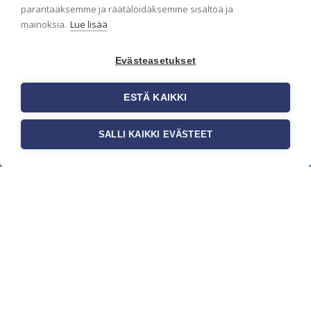
parantaaksemme ja räätälöidäksemme sisältöä ja
mainoksia.
Lue lisää
Evästeasetukset
ESTÄ KAIKKI
SALLI KAIKKI EVÄSTEET
c/o Suomen AM-Markkinointi Oy
Olemme kotimaisten tapettimarkkinoiden
edelläkävijänä ja tuomme kansainväliset
sisustus- ja tapettitrendit suomalaisiin koteihin.
Etsimme jatkuvasti uusia ideoita, inspiraatiota ja
trendejä kansainvälisiltä markkinoilta.
Rekisteriseloste
Toimitusehdot
Brandtool