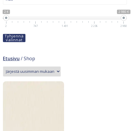
2 €
2 980 €
2
747
1 491
2 236
2 980
Tyhjennä
valinnat
Etusivu
/ Shop