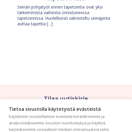
Seinän pohjatyöt ennen tapetointia ovat yksi
tärkeimmistä vaiheista onnistuneessa
tapetoinnissa. Huolellisesti valmisteltu seinäpinta
auttaa tapettia […]
Tilaa uutiskirje
Tietoa sivustolla käytetyistä evästeistä
Haluaisitko nähdä uusimmat tapettimallistot heti
Käytämme sivustollamme evästeitä kerätäksemme ja
ensimmäisenä? Naputtele tiedot alas niin
analysoidaksemme sivuston suorituskykyä ja käyttöä,
pidämme sinut ajantasalla.
tarjotaksemme sosiaalisen median ominaisuuksia sekä