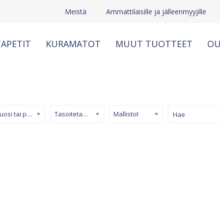
Meistä
Ammattilaisille ja jälleenmyyjille
APETIT
KURAMATOT
MUUT TUOTTEET
OU
Kuosi tai pinta
Tasoitetapetti
Mallistot