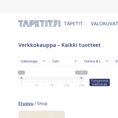
TAPETIT
VALOKUVAT
Verkkokauppa – Kaikki tuotteet
Valmistaja
Väri
Teema & tyyli
2 €
2 980 €
Tyhjennä
valinnat
2
747
1 491
2 236
2 980
Etusivu
/ Shop