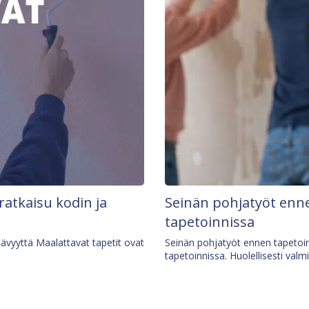
 ratkaisu kodin ja
Seinän pohjatyöt enne
tapetoinnissa
tävyyttä Maalattavat tapetit ovat
Seinän pohjatyöt ennen tapetoin
tapetoinnissa. Huolellisesti valm