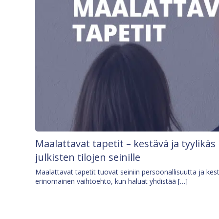
Maalattavat tapetit – kestävä ja tyylikäs
julkisten tilojen seinille
Maalattavat tapetit tuovat seiniin persoonallisuutta ja kes
erinomainen vaihtoehto, kun haluat yhdistää […]