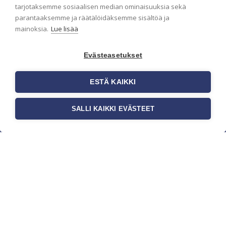
pidämme sinut ajantasalla.
tarjotaksemme sosiaalisen median ominaisuuksia sekä
parantaaksemme ja räätälöidäksemme sisältöä ja
mainoksia.
Lue lisää
Evästeasetukset
ESTÄ KAIKKI
SALLI KAIKKI EVÄSTEET
c/o Suomen AM-Markkinointi Oy
Olemme kotimaisten tapettimarkkinoiden
edelläkävijänä ja tuomme kansainväliset
sisustus- ja tapettitrendit suomalaisiin koteihin.
Etsimme jatkuvasti uusia ideoita, inspiraatiota ja
trendejä kansainvälisiltä markkinoilta.