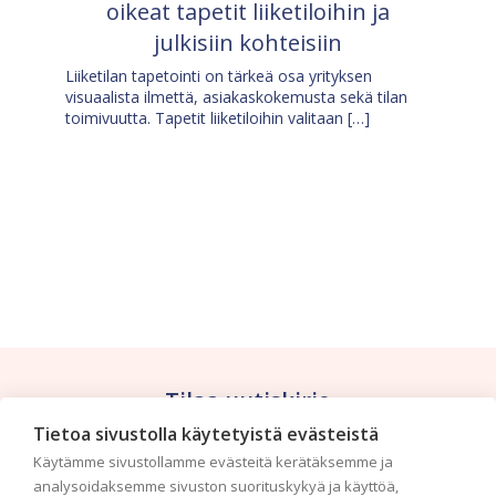
oikeat tapetit liiketiloihin ja
julkisiin kohteisiin
Liiketilan tapetointi on tärkeä osa yrityksen
visuaalista ilmettä, asiakaskokemusta sekä tilan
toimivuutta. Tapetit liiketiloihin valitaan […]
Tilaa uutiskirje
Tietoa sivustolla käytetyistä evästeistä
Haluaisitko nähdä uusimmat tapettimallistot heti
Käytämme sivustollamme evästeitä kerätäksemme ja
ensimmäisenä? Naputtele tiedot alas niin
analysoidaksemme sivuston suorituskykyä ja käyttöä,