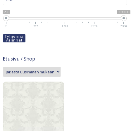
2 €
2 980 €
2
747
1 491
2 236
2 980
Tyhjennä
valinnat
Etusivu
/ Shop