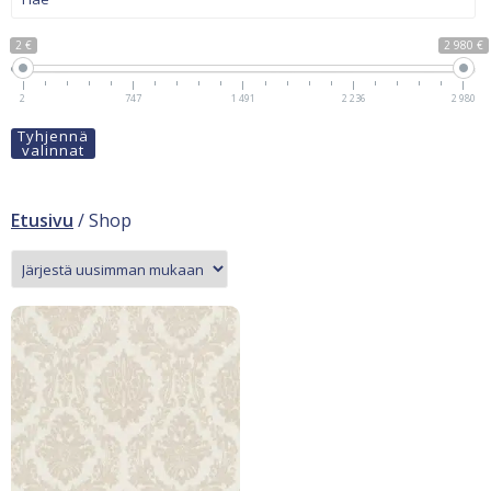
2 €
2 980 €
2
747
1 491
2 236
2 980
Tyhjennä
valinnat
Etusivu
/ Shop