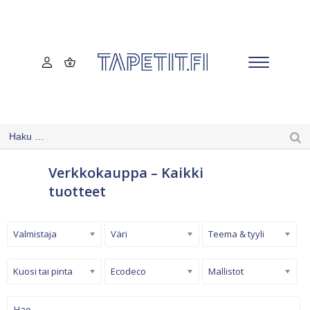
Verkkokauppa – Kaikki
tuotteet
Valmistaja
Väri
Teema & tyyli
Kuosi tai pinta
Ecodeco
Mallistot