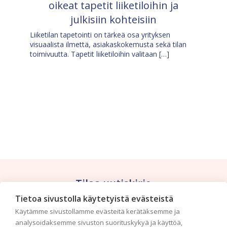
oikeat tapetit liiketiloihin ja
julkisiin kohteisiin
Liiketilan tapetointi on tärkeä osa yrityksen
visuaalista ilmettä, asiakaskokemusta sekä tilan
toimivuutta. Tapetit liiketiloihin valitaan […]
Tilaa uutiskirje
Tietoa sivustolla käytetyistä evästeistä
Haluaisitko nähdä uusimmat tapettimallistot heti
Käytämme sivustollamme evästeitä kerätäksemme ja
ensimmäisenä? Naputtele tiedot alas niin
analysoidaksemme sivuston suorituskykyä ja käyttöä,