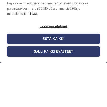
pidämme sinut ajantasalla.
tarjotaksemme sosiaalisen median ominaisuuksia sekä
parantaaksemme ja räätälöidäksemme sisältöä ja
mainoksia.
Lue lisää
Evästeasetukset
ESTÄ KAIKKI
SALLI KAIKKI EVÄSTEET
c/o Suomen AM-Markkinointi Oy
Olemme kotimaisten tapettimarkkinoiden
edelläkävijänä ja tuomme kansainväliset
sisustus- ja tapettitrendit suomalaisiin koteihin.
Etsimme jatkuvasti uusia ideoita, inspiraatiota ja
trendejä kansainvälisiltä markkinoilta.