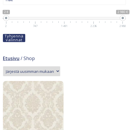
2 €
2 980 €
2
747
1 491
2 236
2 980
Tyhjennä
valinnat
Etusivu
/ Shop