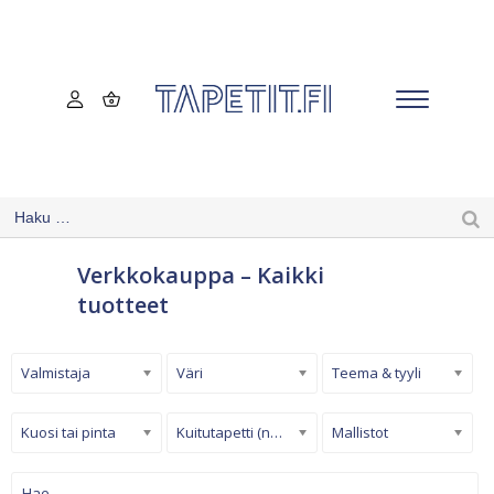
Verkkokauppa – Kaikki
tuotteet
Valmistaja
Väri
Teema & tyyli
Kuosi tai pinta
Kuitutapetti (non-woven)
Mallistot