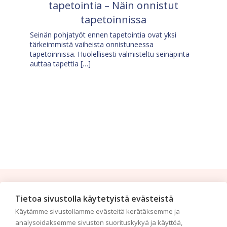
tapetointia – Näin onnistut
tapetoinnissa
Seinän pohjatyöt ennen tapetointia ovat yksi
tärkeimmistä vaiheista onnistuneessa
tapetoinnissa. Huolellisesti valmisteltu seinäpinta
auttaa tapettia […]
Tilaa uutiskirje
Tietoa sivustolla käytetyistä evästeistä
Käytämme sivustollamme evästeitä kerätäksemme ja
Haluaisitko nähdä uusimmat tapettimallistot heti
analysoidaksemme sivuston suorituskykyä ja käyttöä,