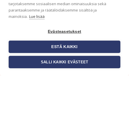
ensimmäisenä? Naputtele tiedot alas niin
tarjotaksemme sosiaalisen median ominaisuuksia sekä
pidämme sinut ajantasalla.
parantaaksemme ja räätälöidäksemme sisältöä ja
mainoksia.
Lue lisää
Evästeasetukset
ESTÄ KAIKKI
SALLI KAIKKI EVÄSTEET
c/o Suomen AM-Markkinointi Oy
Olemme kotimaisten tapettimarkkinoiden
edelläkävijänä ja tuomme kansainväliset
sisustus- ja tapettitrendit suomalaisiin koteihin.
Etsimme jatkuvasti uusia ideoita, inspiraatiota ja