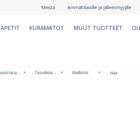
Meistä
Ammattilaisille ja jälleenmyyjille
APETIT
KURAMATOT
MUUT TUOTTEET
OU
Kuosi tai pinta
Tasoitetapetti
Mallistot