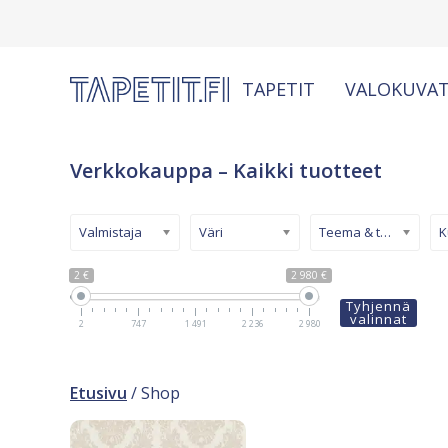
TAPETIT
VALOKUVAT
Verkkokauppa – Kaikki tuotteet
Valmistaja
Väri
Teema & tyyli
2 €
2 980 €
Tyhjennä
valinnat
2
747
1 491
2 236
2 980
Etusivu
/ Shop