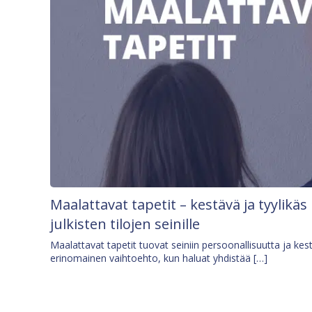
Maalattavat tapetit – kestävä ja tyylikäs
julkisten tilojen seinille
Maalattavat tapetit tuovat seiniin persoonallisuutta ja kes
erinomainen vaihtoehto, kun haluat yhdistää […]