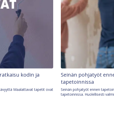
 ratkaisu kodin ja
Seinän pohjatyöt enne
tapetoinnissa
tävyyttä Maalattavat tapetit ovat
Seinän pohjatyöt ennen tapetoin
tapetoinnissa. Huolellisesti valm