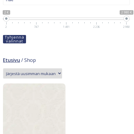
2 €
2 980 €
2
747
1 491
2 236
2 980
Tyhjennä
valinnat
Etusivu
/ Shop