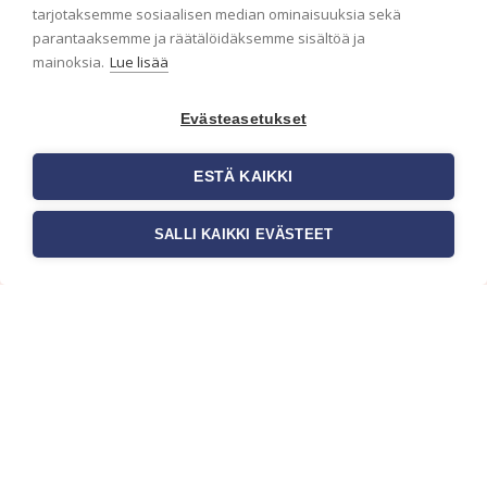
ensimmäisenä? Naputtele tiedot alas niin
tarjotaksemme sosiaalisen median ominaisuuksia sekä
pidämme sinut ajantasalla.
parantaaksemme ja räätälöidäksemme sisältöä ja
mainoksia.
Lue lisää
Evästeasetukset
ESTÄ KAIKKI
SALLI KAIKKI EVÄSTEET
c/o Suomen AM-Markkinointi Oy
Olemme kotimaisten tapettimarkkinoiden
edelläkävijänä ja tuomme kansainväliset
sisustus- ja tapettitrendit suomalaisiin koteihin.
Etsimme jatkuvasti uusia ideoita, inspiraatiota ja