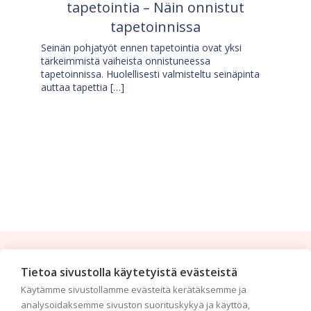
tapetointia – Näin onnistut
tapetoinnissa
Seinän pohjatyöt ennen tapetointia ovat yksi
tärkeimmistä vaiheista onnistuneessa
tapetoinnissa. Huolellisesti valmisteltu seinäpinta
auttaa tapettia […]
Tilaa uutiskirje
Tietoa sivustolla käytetyistä evästeistä
Käytämme sivustollamme evästeitä kerätäksemme ja
Haluaisitko nähdä uusimmat tapettimallistot heti
analysoidaksemme sivuston suorituskykyä ja käyttöä,