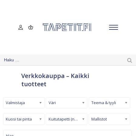
Verkkokauppa – Kaikki
tuotteet
Valmistaja
Väri
Teema & tyyli
Kuosi tai pinta
Kuitutapetti (non-woven)
Mallistot