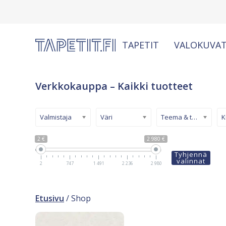
TAPETIT
VALOKUVAT
Verkkokauppa – Kaikki tuotteet
Valmistaja
Väri
Teema & tyyli
2 €
2 980 €
Tyhjennä
valinnat
2
747
1 491
2 236
2 980
Etusivu
/ Shop