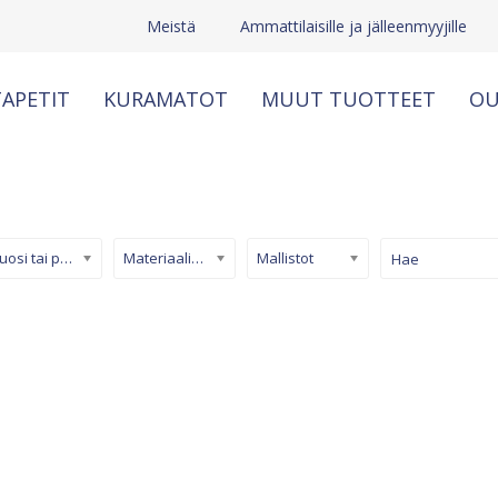
Meistä
Ammattilaisille ja jälleenmyyjille
APETIT
KURAMATOT
MUUT TUOTTEET
OU
Kuosi tai pinta
Materiaali/ tuotetyyppi
Mallistot