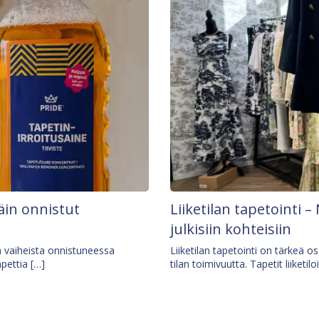
äin onnistut
Liiketilan tapetointi – 
julkisiin kohteisiin
ä vaiheista onnistuneessa
Liiketilan tapetointi on tärkeä 
apettia […]
tilan toimivuutta. Tapetit liiketilo